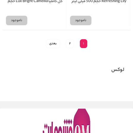
Refreshing Lily حجم 500 میلی لیتر
گل کاملیا Lux Bright Camellia حجم
500 میلی لیتر
ناموجود
ناموجود
1
2
بعدی
لوکس