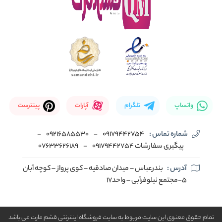
واتساپ
تلگرام
آپارات
پینترست
شماره تماس :
09179442754
-
09216585530
-
پیگیری سفارشات 09179442754
-
07633626189
آدرس :
بندرعباس – میدان صادقیه – کوی پرواز – کوچه آبان
5-مجتمع نیلوفرآبی – واحد17
تمام حقوق معنوی این سایت مربوط به سایت فروشگاه اینترنتی قشم مارت می باشد