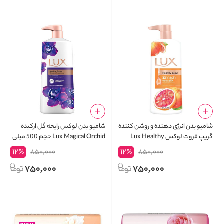
شامپو بدن انرژی دهنده و روشن کننده
شامپو بدن لوکس رایحه گل ارکیده
گریپ فروت لوکس Lux Healthy
Lux Magical Orchid حجم 500 میلی
Glow
لیتر
12
12
850,000
850,000
%
%
750,000
750,000