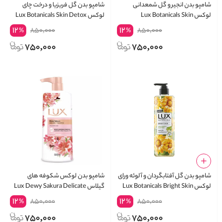
شامپو بدن انجیر و گل شمعدانی
شامپو بدن گل فریزیا و درخت چای
لوکس Lux Botanicals Skin
لوکس Lux Botanicals Skin Detox
Freesia and Tea Tree Oil Body
Renewal Fig Extract and Geranium
12
12
850,000
850,000
%
%
Wash
Oil Body Wash
750,000
750,000
شامپو بدن گل آفتابگردان و آلوئه ورای
شامپو بدن لوکس شکوفه های
لوکس Lux Botanicals Bright Skin
گیلاس Lux Dewy Sakura Delicate
Fragrance Moisturizing Essence
Sunflower and Aloe Vera Body
12
12
850,000
850,000
%
%
Body Wash
Wash
750,000
750,000