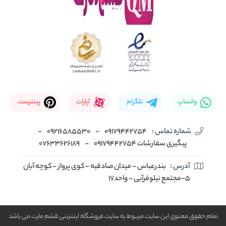
واتساپ
تلگرام
آپارات
پینترست
شماره تماس :
09179442754
-
09216585530
-
پیگیری سفارشات 09179442754
-
07633626189
آدرس :
بندرعباس – میدان صادقیه – کوی پرواز – کوچه آبان
5-مجتمع نیلوفرآبی – واحد17
تمام حقوق معنوی این سایت مربوط به سایت فروشگاه اینترنتی قشم مارت می باشد