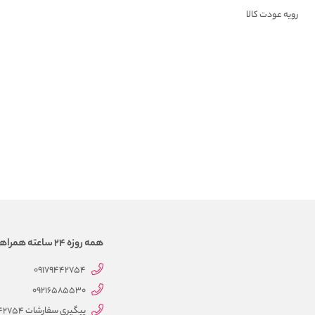
رویه عودت کالا
همه روزه 24 ساعته همراهتیم
09179442754
09216585530
پیگیری سفارشات 09179442754