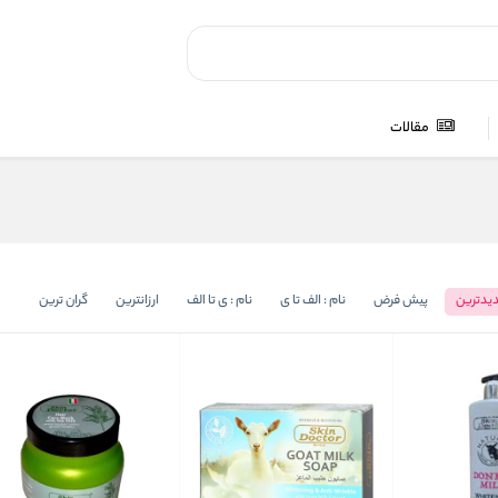
مقالات
یدترین
پیش فرض
نام : الف تا ی
نام : ی تا الف
ارزانترین
گران ترین