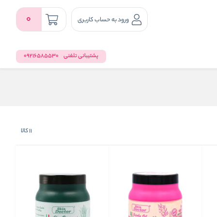
0
ورود به حساب کاربری
پشتیبانی تلفنی
09216585530
11
کالا