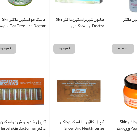
ن داکتر
صابون شیر بز اسکین داکتر Skin
ماسک مو اسکین داکتر Skin
Doctor وزن ۱۰۰ گرمی
Doctor مدل e
میل
ناموجود
ناموجود
ناموجود
ماسک مو اسکین داکتر Skin
آمپول کلاژن ساز اسکین داکتر
آمپول رشد و رویش مو اسکین
Doctor مدل Papaya وزن ۵۰۰
Snow Bird Nest Intense
داکتر Herbal skin doctor hair
growth ampoule
Collagen Ampopule