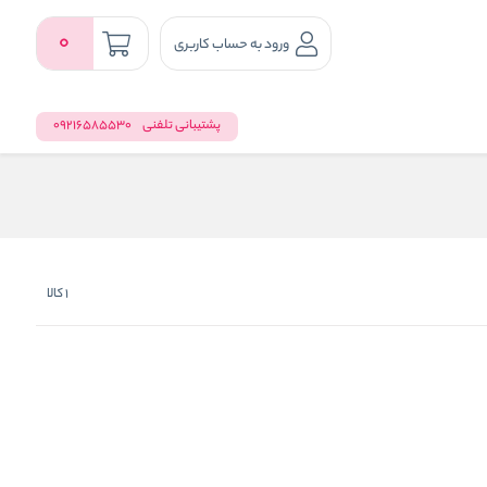
0
ورود به حساب کاربری
پشتیبانی تلفنی
09216585530
1
کالا