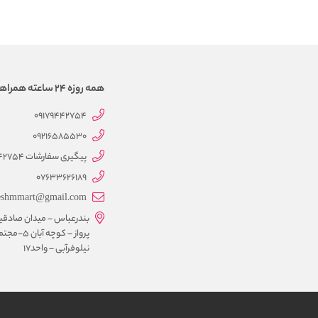
همه روزه 24 ساعته همراهتیم
09179442754
09216585530
پیگیری سفارشات 09179442754
07633626189
eshmmart@gmail.com
بندرعباس – میدان صادقی
پرواز – کوچه آبان 5-
نیلوفرآبی – واحد17