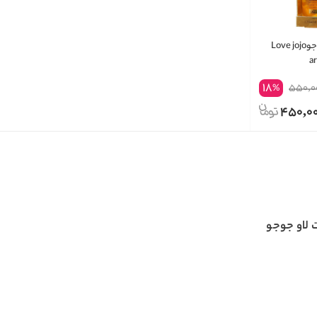
روغن آرگان لاو جوجوLove jojo
ar
18
550,0
%
450,0
لاو جوجو