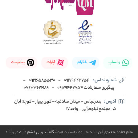
واتساپ
تلگرام
آپارات
پینترست
شماره تماس :
09179442754
-
09216585530
-
پیگیری سفارشات 09179442754
-
07633626189
آدرس :
بندرعباس – میدان صادقیه – کوی پرواز – کوچه آبان
5-مجتمع نیلوفرآبی – واحد17
تمام حقوق معنوی این سایت مربوط به سایت فروشگاه اینترنتی قشم مارت می باشد