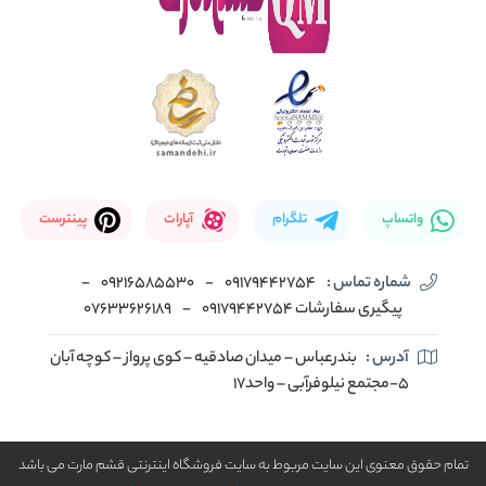
واتساپ
تلگرام
آپارات
پینترست
شماره تماس :
09179442754
-
09216585530
-
پیگیری سفارشات 09179442754
-
07633626189
آدرس :
بندرعباس – میدان صادقیه – کوی پرواز – کوچه آبان
5-مجتمع نیلوفرآبی – واحد17
تمام حقوق معنوی این سایت مربوط به سایت فروشگاه اینترنتی قشم مارت می باشد