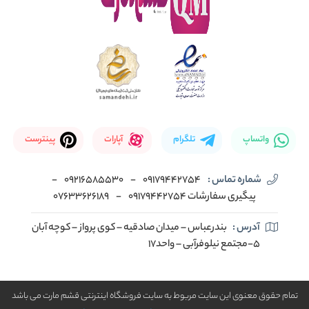
واتساپ
تلگرام
آپارات
پینترست
شماره تماس :
09179442754
-
09216585530
-
پیگیری سفارشات 09179442754
-
07633626189
آدرس :
بندرعباس – میدان صادقیه – کوی پرواز – کوچه آبان
5-مجتمع نیلوفرآبی – واحد17
تمام حقوق معنوی این سایت مربوط به سایت فروشگاه اینترنتی قشم مارت می باشد