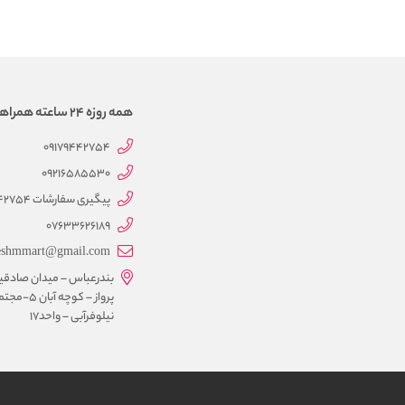
همه روزه 24 ساعته همراهتیم
09179442754
09216585530
پیگیری سفارشات 09179442754
07633626189
eshmmart@gmail.com
بندرعباس – میدان صادقی
پرواز – کوچه آبان 5-
نیلوفرآبی – واحد17