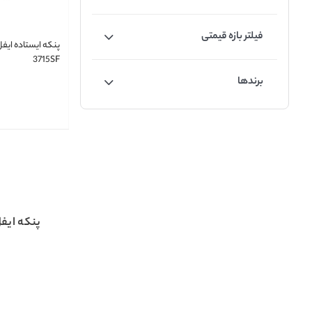
فیلتر بازه قیمتی
3715SF
برندها
پنکه ایف