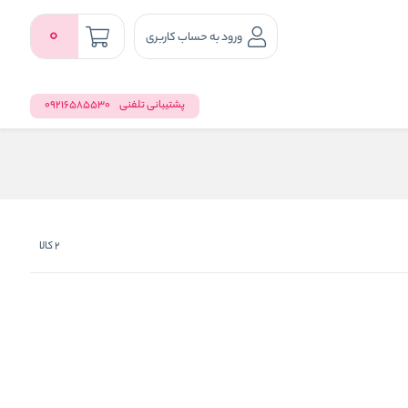
0
ورود به حساب کاربری
پشتیبانی تلفنی
09216585530
2
کالا