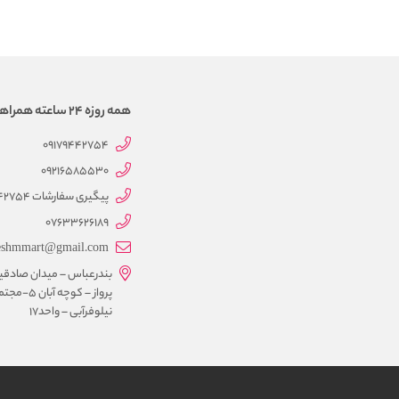
همه روزه 24 ساعته همراهتیم
09179442754
09216585530
پیگیری سفارشات 09179442754
07633626189
eshmmart@gmail.com
بندرعباس – میدان صادقی
پرواز – کوچه آبان 5-
نیلوفرآبی – واحد17