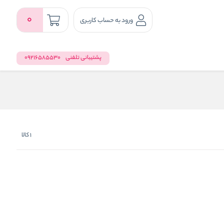
0
ورود به حساب کاربری
پشتیبانی تلفنی
09216585530
1
کالا