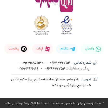
واتساپ
تلگرام
آپارات
پینترست
شماره تماس :
09179442754
-
09216585530
-
پیگیری سفارشات 09179442754
-
07633626189
آدرس :
بندرعباس – میدان صادقیه – کوی پرواز – کوچه آبان
5-مجتمع نیلوفرآبی – واحد17
تمام حقوق معنوی این سایت مربوط به سایت فروشگاه اینترنتی قشم مارت می باشد