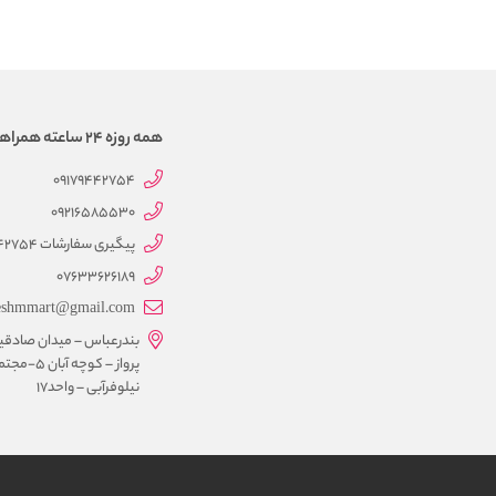
همه روزه 24 ساعته همراهتیم
09179442754
09216585530
پیگیری سفارشات 09179442754
07633626189
eshmmart@gmail.com
بندرعباس – میدان صادقی
پرواز – کوچه آبان 5-
نیلوفرآبی – واحد17