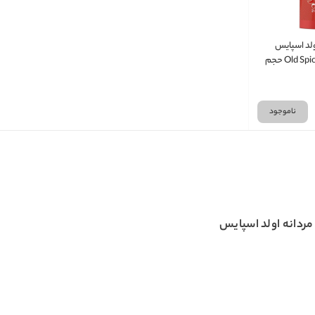
ولد اسپایس
کاپتان Old Spice Captain حجم
ناموجود
ردانه اولد اسپایس