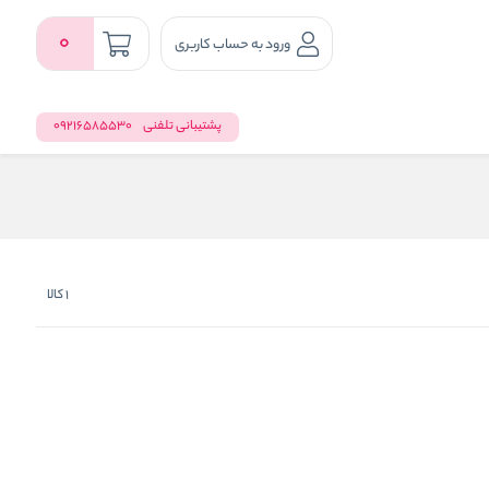
0
ورود به حساب کاربری
پشتیبانی تلفنی
09216585530
1
کالا