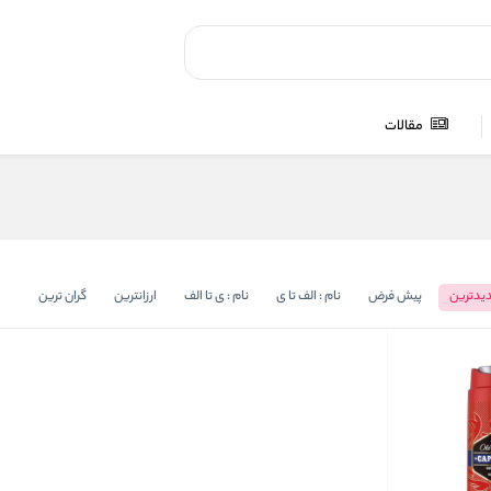
مقالات
یدترین
پیش فرض
نام : الف تا ی
نام : ی تا الف
ارزانترین
گران ترین