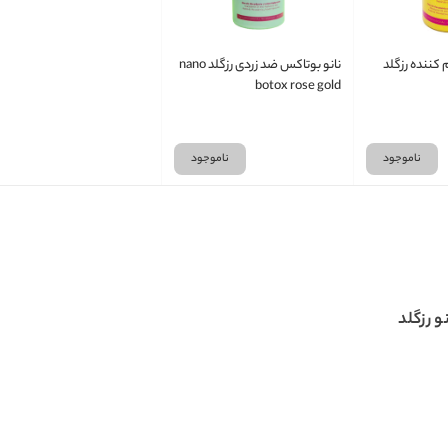
 کننده رزگلد
نانو بوتاکس ضد زردی رزگلد nano
botox rose gold
ناموجود
ناموجود
و رزگلد