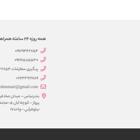
همه روزه 24 ساعته همراهتیم
09179442754
09216585530
پیگیری سفارشات 09179442754
07633626189
eshmmart@gmail.com
بندرعباس – میدان صادقی
پرواز – کوچه آبان 5-
نیلوفرآبی – واحد17