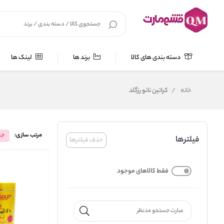
دسته بندی های کالا
برند ها
لینک ها
خانه
/
کراتین نانو رزگلد
مرتب سازی:
جد
فیلترها
حذف فیلترها
فقط کالاهای موجود