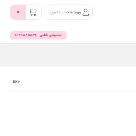
0
ورود به حساب کاربری
پشتیبانی تلفنی
09216585530
2
کالا