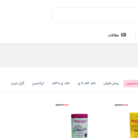
مقالات
یدترین
پیش فرض
نام : الف تا ی
نام : ی تا الف
ارزانترین
گران ترین