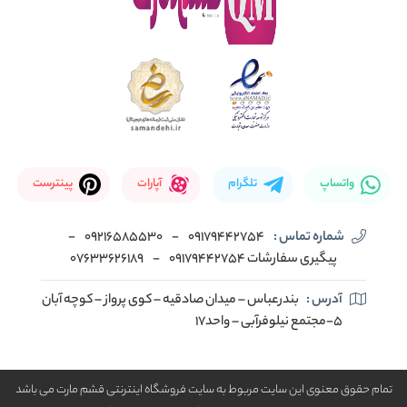
واتساپ
تلگرام
آپارات
پینترست
شماره تماس :
09179442754
-
09216585530
-
پیگیری سفارشات 09179442754
-
07633626189
آدرس :
بندرعباس – میدان صادقیه – کوی پرواز – کوچه آبان
5-مجتمع نیلوفرآبی – واحد17
تمام حقوق معنوی این سایت مربوط به سایت فروشگاه اینترنتی قشم مارت می باشد