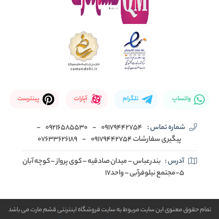
واتساپ
تلگرام
آپارات
پینترست
شماره تماس :
09179442754
-
09216585530
-
پیگیری سفارشات 09179442754
-
07633626189
آدرس :
بندرعباس – میدان صادقیه – کوی پرواز – کوچه آبان
5-مجتمع نیلوفرآبی – واحد17
تمام حقوق معنوی این سایت مربوط به سایت فروشگاه اینترنتی قشم مارت می باشد