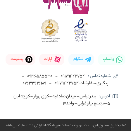
واتساپ
تلگرام
آپارات
پینترست
شماره تماس :
09179442754
-
09216585530
-
پیگیری سفارشات 09179442754
-
07633626189
آدرس :
بندرعباس – میدان صادقیه – کوی پرواز – کوچه آبان
5-مجتمع نیلوفرآبی – واحد17
تمام حقوق معنوی این سایت مربوط به سایت فروشگاه اینترنتی قشم مارت می باشد