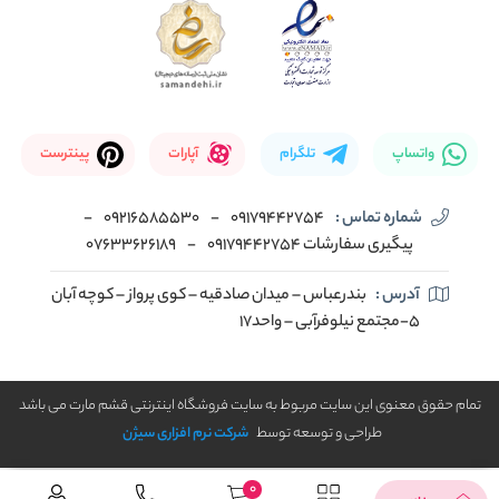
واتساپ
تلگرام
آپارات
پینترست
شماره تماس :
09179442754
-
09216585530
-
پیگیری سفارشات 09179442754
-
07633626189
آدرس :
بندرعباس – میدان صادقیه – کوی پرواز – کوچه آبان
5-مجتمع نیلوفرآبی – واحد17
تمام حقوق معنوی این سایت مربوط به سایت فروشگاه اینترنتی قشم مارت می باشد
طراحی و توسعه توسط
شرکت نرم افزاری سیژن
0