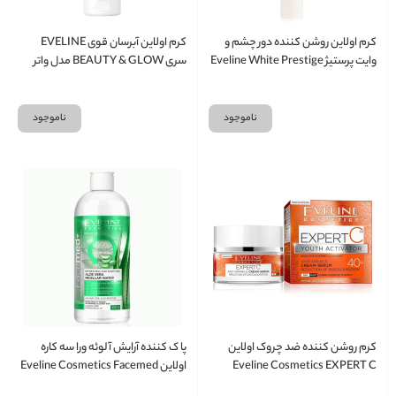
کرم اولاین روشن کننده دور چشم و
کرم اولاین آبرسان قوی EVELINE
وایت پرستیژ Eveline White Prestige
سری BEAUTY & GLOW مدل واتر
4D حجم 20 میلی لیتر
بمب WATER BOMB حجم 75 میل
ناموجود
ناموجود
کرم روشن کننده ضد چروک اولاین
پا ک کننده آرایش آلوئه ورا سه کاره
Eveline Cosmetics EXPERT C
اولاین Eveline Cosmetics Facemed
Aloe Vera Micellar Water 400ml