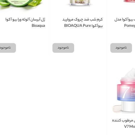
یوآکوا مدل
کرم شب ضد چروک مروارید
ژل آبرسان آلوئه ورا بیو آکوا
Pomeg
بیوآکوا BIOAQUA Pure
Bioaqua
Cream
ناموجود
ناموجود
ناموجود
 مرطوب کننده
V7 Moistu
Nourishin