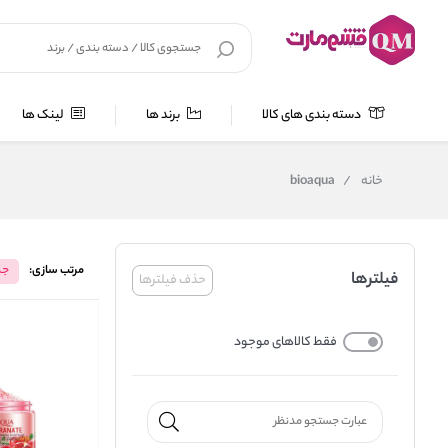
دسته بندی های کالا
برند ها
لینک ها
خانه
/
bioaqua
مرتب سازی:
جد
فیلترها
حذف فیلترها
فقط کالاهای موجود