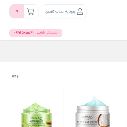
0
ورود به حساب کاربری
پشتیبانی تلفنی
09216585530
6
کالا