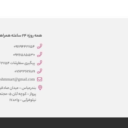
همه روزه 24 ساعته همراهتیم
09179442754
09216585530
پیگیری سفارشات 09179442754
07633626189
eshmmart@gmail.com
بندرعباس – میدان صادقی
پرواز – کوچه آبان 5-
نیلوفرآبی – واحد17