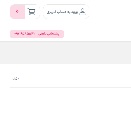
0
ورود به حساب کاربری
پشتیبانی تلفنی
09216585530
2
کالا