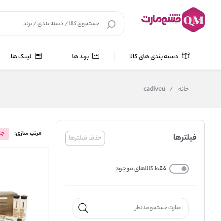
دسته بندی های کالا
برند ها
لینک ها
خانه
/
cadiveu
مرتب سازی:
جد
فیلترها
حذف فیلترها
فقط کالاهای موجود