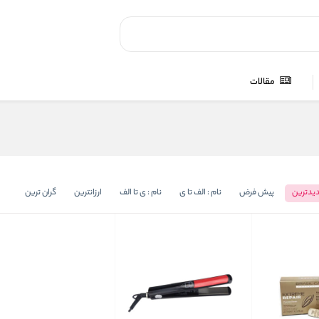
مقالات
یدترین
پیش فرض
نام : الف تا ی
نام : ی تا الف
ارزانترین
گران ترین