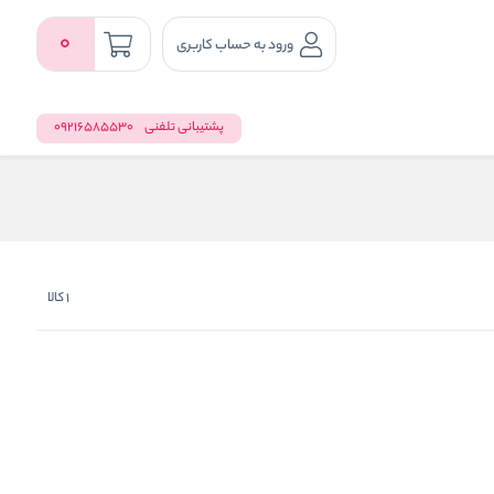
0
ورود به حساب کاربری
پشتیبانی تلفنی
09216585530
1
کالا