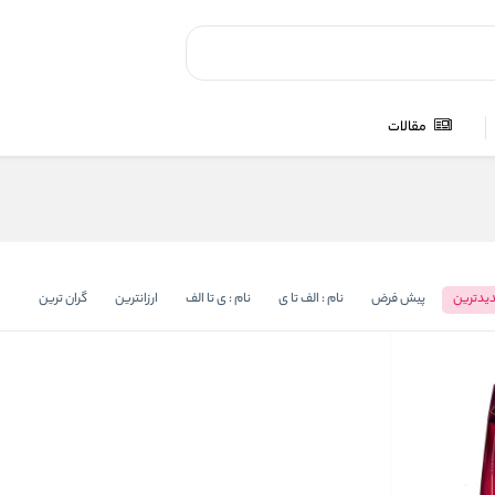
مقالات
یدترین
پیش فرض
نام : الف تا ی
نام : ی تا الف
ارزانترین
گران ترین