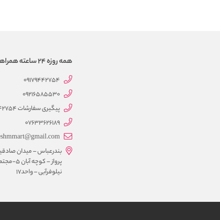
همه روزه 24 ساعته همراهتیم
09179442754
09216585530
پیگیری سفارشات 09179442754
07633626189
eshmmart@gmail.com
بندرعباس – میدان صادقی
پرواز – کوچه آبان 5-
نیلوفرآبی – واحد17