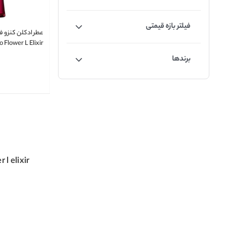
فیلتر بازه قیمتی
عطر ادکلن کنزو فل
 Flower L Elixir
برندها
 l elixir