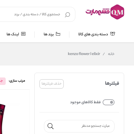
دسته بندی های کالا
برند ها
لینک ها
خانه
/
kenzo flower l elixir
مرتب سازی:
جد
فیلترها
حذف فیلترها
فقط کالاهای موجود