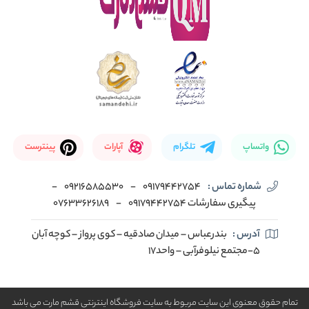
واتساپ
تلگرام
آپارات
پینترست
شماره تماس :
09179442754
-
09216585530
-
پیگیری سفارشات 09179442754
-
07633626189
آدرس :
بندرعباس – میدان صادقیه – کوی پرواز – کوچه آبان
5-مجتمع نیلوفرآبی – واحد17
تمام حقوق معنوی این سایت مربوط به سایت فروشگاه اینترنتی قشم مارت می باشد