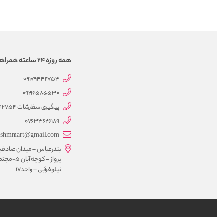
همه روزه 24 ساعته همراهتیم
09179442754
09216585530
پیگیری سفارشات 09179442754
07633626189
eshmmart@gmail.com
بندرعباس – میدان صادقی
پرواز – کوچه آبان 5-
نیلوفرآبی – واحد17