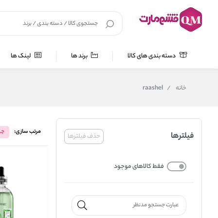
دسته بندی های کالا
برند ها
لینک ها
خانه
/
raashel
مرتب سازی:
جد
فیلترها
حذف فیلترها
فقط کالاهای موجود