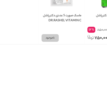
دکتر راشل
ماسک صورت 5 عددی دکتر راشل
DR.RASHEL VITAMIN C
12
850,0
%
750,0
ناموجود