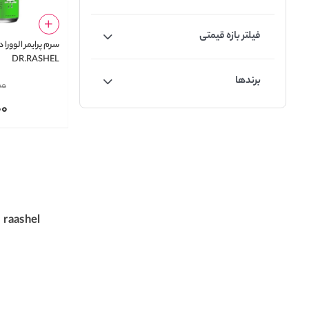
فیلتر بازه قیمتی
سرم پرایمر الوورا 
DR.RASHEL
برندها
00
00
raashel