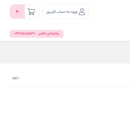
0
ورود به حساب کاربری
پشتیبانی تلفنی
09216585530
2
کالا