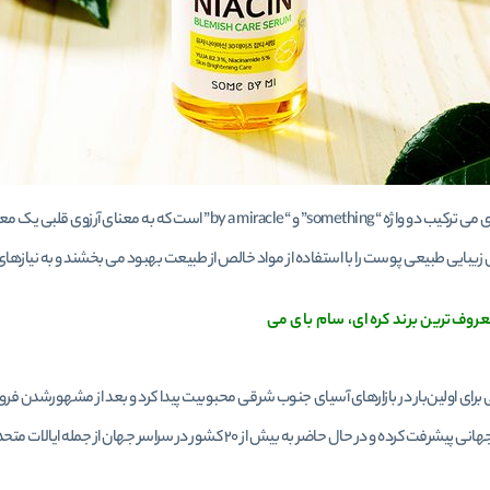
برند سام بای می ترکیب دو واژه “something” و “a miracle
زیبایی طبیعی پوست را با استفاده از مواد خالص از طبیعت بهبود می بخشند و به نیازه
روف‌ترین برند کره‌ای، سام بای می
برای اولین‌بار در بازارهای آسیای جنوب شرقی محبوبیت پیدا کرد و بعد از مشهورشدن فروشگ
و در حال حاضر به بیش از ۲۰ کشور در سراسر جهان از جمله ایالات متحده آمریکا، کانادا، ژاپن، استرالیا و بریتانیا صادر می‌شود.