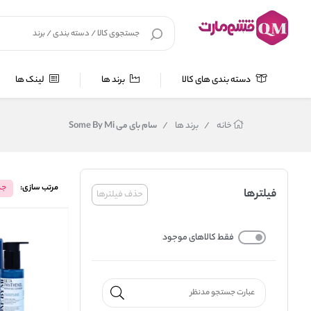
دسته بندی های کالا
برند ها
لینک ها
خانه
/
برند ها
/
سام بای می Some By Mi
مرتب سازی:
جد
فیلترها
حذف فیلترها
فقط کالاهای موجود