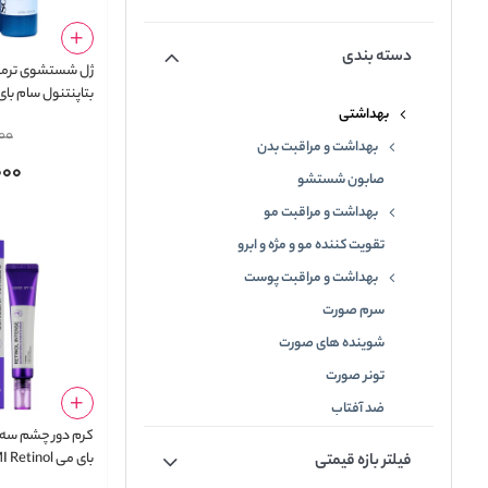
دسته بندی
ژل شستشوی ترمی
بهداشتی
henol repair gel
00
cleanser
بهداشت و مراقبت بدن
000
صابون شستشو
بهداشت و مراقبت مو
تقویت کننده مو و مژه و ابرو
بهداشت و مراقبت پوست
سرم صورت
شوینده های صورت
تونر صورت
ضد آفتاب
کرم دور چشم سه ک
ماسک صورت
بای می inol
فیلتر بازه قیمتی
روشن کننده
Advanced Triple