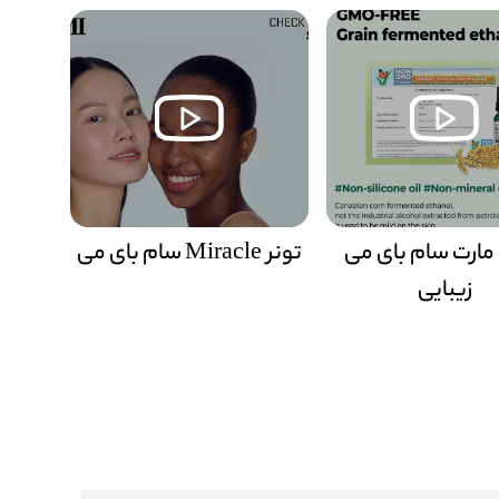
ارت سام بای می
تونر Miracle سام بای می
زیبایی