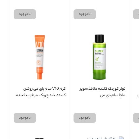
ناموجود
ناموجود
تونر کوچک کننده منافذ سوپر
کرم V10 سام بای می روشن
ماچا سام بای می
کننده، ضد چروک، مرطوب کننده
و ترمیم کننده
ناموجود
ناموجود