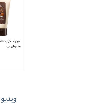
فوم اسکراب منافذ
سام بای می
ویدیو