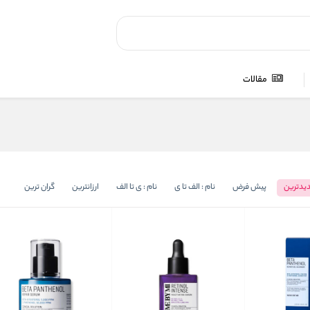
مقالات
یدترین
پیش فرض
نام : الف تا ی
نام : ی تا الف
ارزانترین
گران ترین