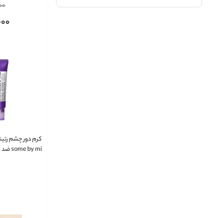
00
tion Eye Cream
دور چشم
000
ضد جوش
اسکراب ولایه بردار
مرطوب کننده
سرم پوست
کوچک کننده منافذ پوست
ترمیم کننده
جوانساز و ضد پیری پوست
کرم دور چشم رتین
 by mi
کاره