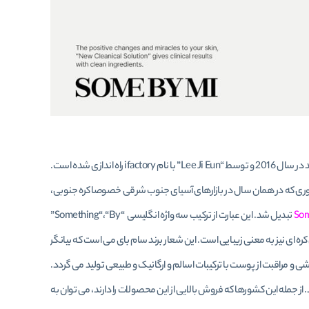
یکی از برندهای جدید در حوزه زیبایی و آرایشی در کشور کره جنوبی می باشد. این برند در سال 2016 و توسط “Lee Ji Eun” با نام ifactory راه اندازی شده است.
 طوری که در همان سال در بازارهای آسیای جنوب شرقی خصوصا کره جنوبی،
Som
تبدیل شد. این عبارت از ترکیب سه واژه انگلیسی “Something“،“By”
 شده که به معنای “چیزی توسط یک معجزه” می باشد. بعلاوه واژه “Mi” در زبان کره ای نیز به معنی زیبایی است. این شعار برند سام بای می است که بیانگر
ی و مراقبت از پوست با ترکیبات اسالم و ارگانیک و طبیعی تولید می گردد.
 از جمله این کشورها که فروش بالایی از این محصولات را دارند، می توان به