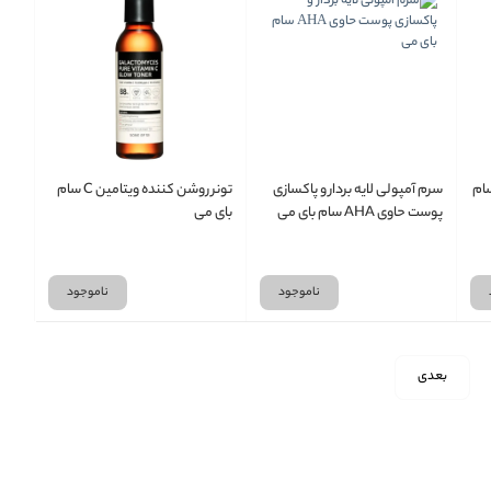
ام
سرم آمپولی لایه بردار و پاکسازی
تونر روشن کننده ویتامین C سام
پوست حاوی AHA سام بای می
بای می
ناموجود
ناموجود
بعدی