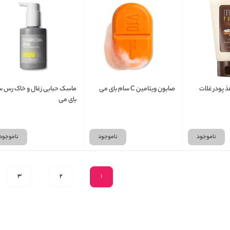
 پودر غلات
صابون ویتامین C سام بای می
ماسک حبابی زغال و خاک رس س
بای می
ناموجود
ناموجود
ناموجود
3
2
1