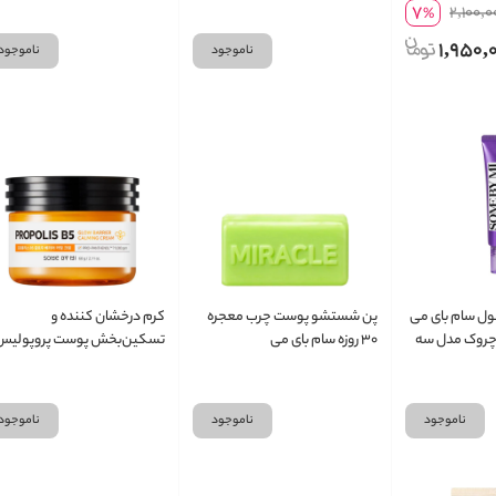
7
2,100,0
%
Ac
1,950,
ناموجود
ناموجود
ول سام بای می
پن شستشو پوست چرب معجره
کرم درخشان کننده و
some ضد چروک مدل سه
۳۰ روزه سام بای می
تسکین‌بخش پوست پروپولیس
سام بای می
ناموجود
ناموجود
ناموجود