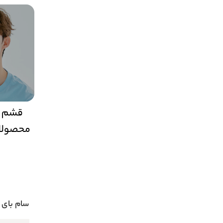
قشم ما
محصولات
سام بای می y Mi