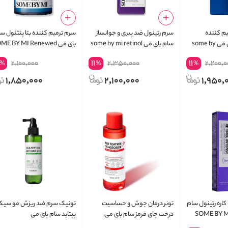
م کننده
سرم رتینول ضد پیری و جوانساز
سرم ترمیم کننده بتا پنتنول س
بتاپنتنول سام بای می some by
سام بای می some by mi retinol
بای می E BY MI Renewed
ta-Panthenol Repair Serum
intense reactivating serum
mi beta pant
11
11
2,100,000
2,350,000
2,200,0
%
%
%
1,850,000
2,100,000
1,950,
اره رتینول سام
تونر درمان جوش و حساسیت
تونیک سرم ضد ریزش مو سیکا
SOME BY MI Ret
درخت چای قرمز سام بای می
پپتاید سام بای می
Intense 