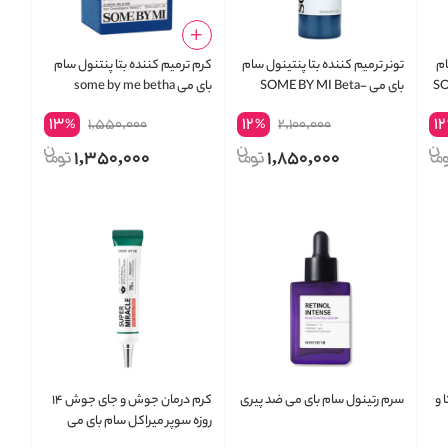
ام
تونر ترمیم کننده بتا پنتینول سام
کرم ترمیم کننده بتا پنتنول سام
SOM
بای می SOME BY MI Beta-
بای می some by me betha
panthenol repair cream
Panthenol Repair Toner 150ml
Be
13
12
12
1,550,000
2,100,000
%
%
1,350,000
1,850,000
 و
سرم رتینول سام بای می ضد پیری
کرم درمان جوش و جای جوش ۱۴
روزه سوپر میراکل سام بای می