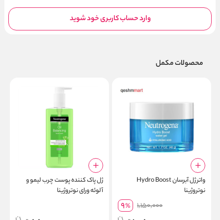
وارد حساب کاربری خود شوید
محصولات مکمل
واتر ژل آبرسان Hydro Boost
ژل پاک کننده پوست چرب لیمو و
نوتروژینا
آلوئه ورای نوتروژینا
rt
NEUTROGENA Oil Balancing
9
1,150,000
%
Facial Wash