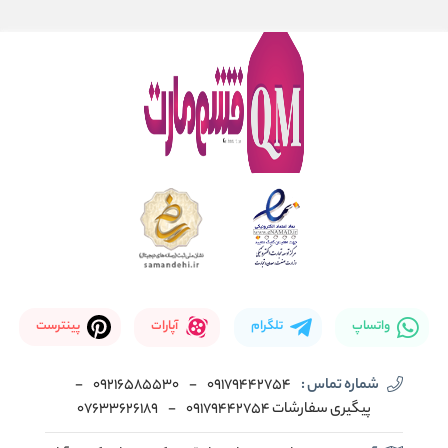
واتساپ
تلگرام
آپارات
پینترست
شماره تماس :
09179442754
-
09216585530
-
پیگیری سفارشات 09179442754
-
07633626189