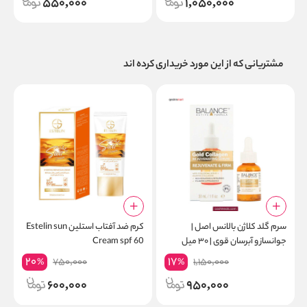
550,000
1,050,000
مشتریانی که از این مورد خریداری کرده اند
سرم گلد کلاژن بالانس اصل |
کرم ضد آفتاب استلین Estelin sun
ش
جوانساز و آبرسان قوی | ۳۰ میل
Cream spf 60
م
20
17
750,000
1,150,000
%
%
600,000
950,000