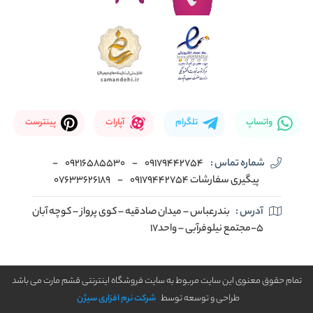
واتساپ
تلگرام
آپارات
پینترست
شماره تماس :
09179442754
-
09216585530
-
پیگیری سفارشات 09179442754
-
07633626189
آدرس :
بندرعباس – میدان صادقیه – کوی پرواز – کوچه آبان
5-مجتمع نیلوفرآبی – واحد17
تمام حقوق معنوی این سایت مربوط به سایت فروشگاه اینترنتی قشم مارت می باشد
طراحی و توسعه توسط
شرکت نرم افزاری سیژن