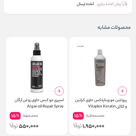
زمان آماده سازی:
آماده ارسال
محصولات مشابه
پروتئین مو ویتاپلکس حاوی کراتین
اسپری مو کبس حاوی روغن آرگان
و کلاژن Vitaplex Keratin
Argan oil Repair Spray
15
15
650,000
2,300,000
%
%
550,000
1,950,000