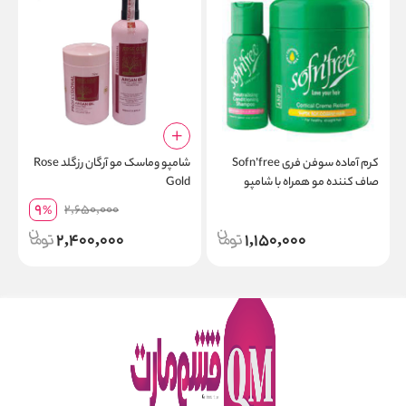
کرم آماده سوفن فری Sofn’free
شامپو وماسک مو آرگان رزگلد Rose
صاف کننده مو همراه با شامپو
Gold
9
2,650,000
%
2,400,000
1,150,000