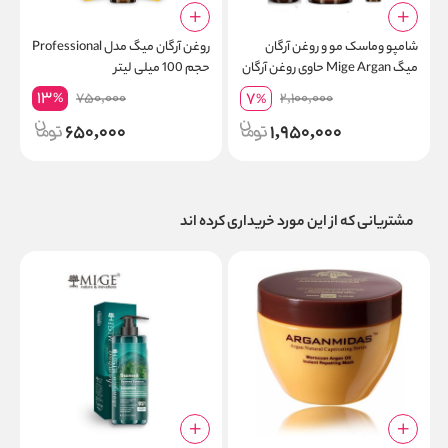
شامپو وماسک مو و روغن آرگان
روغن آرگان میگ مدل Professional
ش
میگ Mige Argan حاوی روغن آرگان
حجم 100 میلی لیتر
o
13
7
750,000
2,100,000
%
%
650,000
1,950,000
مشتریانی که از این مورد خریداری کرده اند