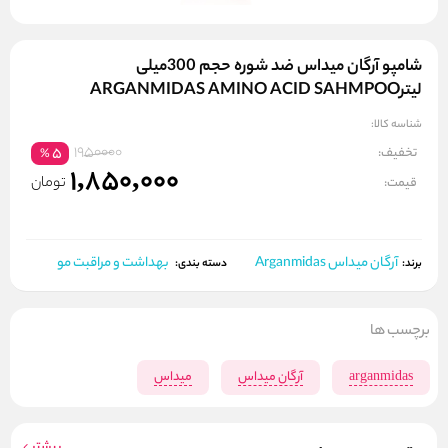
شامپو آرگان میداس ضد شوره حجم 300میلی
لیترARGANMIDAS AMINO ACID SAHMPOO
شناسه کالا:
1950000
تخفیف:
5
%
1,850,000
تومان
قیمت:
آرگان میداس Arganmidas
بهداشت و مراقبت مو
برند:
دسته بندی:
برچسب ها
arganmidas
آرگان میداس
میداس
بیشتر