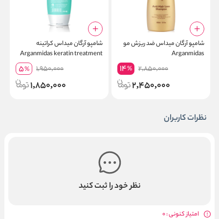
شامپو آرگان میداس ضد ریزش مو
شامپو آرگان میداس کراتینه
Arganmidas keratin treatment
Arganmidas
shampoo
14
5
1,950,000
2,850,000
%
%
1,850,000
2,450,000
نظرات کاربران
نظر خود را ثبت کنید
امتیاز کنونی : 0