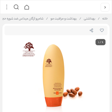
خانه
/
بهداشتی
/
بهداشت و مراقبت مو
/
شامپو آرگان میداس ضد شوره حجم 300میلی لیترARGANMIDAS AMINO ACID SAHMPOO
1
/
9