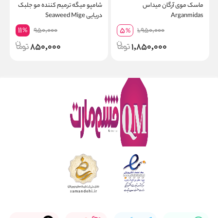
ماسک موی آرگان میداس
شامپو میگه ترمیم کننده مو جلبک
ک
Arganmidas
دریایی Seaweed Mige
0
11
5
950,000
1,950,000
%
%
850,000
1,850,000