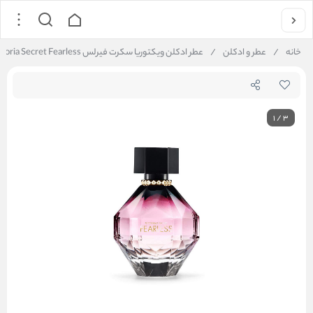
خانه
/
عطر و ادکلن
/
عطر ادکلن ویکتوریا سکرت فیرلس Victoria Secret Fearless
1
/
3