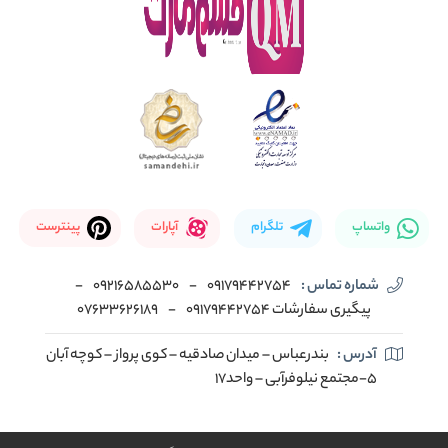
واتساپ
تلگرام
آپارات
پینترست
شماره تماس :
09179442754
-
09216585530
-
پیگیری سفارشات 09179442754
-
07633626189
آدرس :
بندرعباس – میدان صادقیه – کوی پرواز – کوچه آبان
5-مجتمع نیلوفرآبی – واحد17