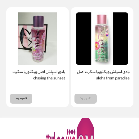
بادی اسپلش ویکتوریا سکرت اصل
بادی اسپلش اصل ویکتوریا سکرت
ب
chasing the sunset
aloha from paradise
t
ناموجود
ناموجود