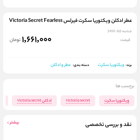
عطر ادکلن ویکتوریا سکرت فیرلس Victoria Secret Fearless
شناسه کالا:
2450
1,661,000
تومان
قیمت:
ویکتوریا سکرت
عطر و ادکلن
برند:
دسته بندی:
برچسب ها
ویکتوریا سکرت
victoria secret
ادکلن victoria secret
اد
بیشتر
نقد و بررسی تخصصی