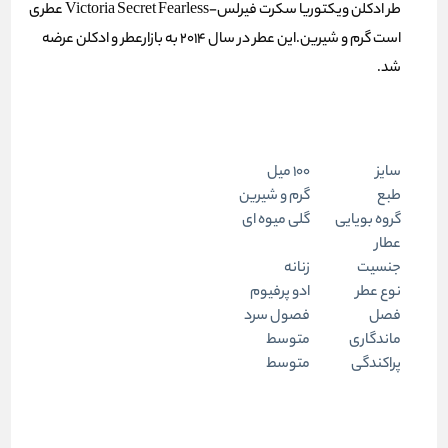
طر ادکلن ویکتوریا سکرت فیرلس-Victoria Secret Fearless عطری
است گرم و شیرین.این عطر در سال 2014 به بازارعطر و ادکلن عرضه
شد.
سایز
100 میل
طبع
گرم و شیرین
گروه بویایی
گلی میوه ای
عطار
جنسیت
زنانه
نوع عطر
ادو پرفیوم
فصل
فصول سرد
ماندگاری
متوسط
پراکندگی
متوسط