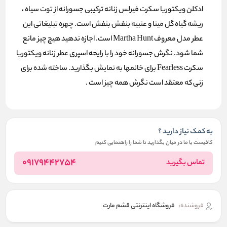
ادکلن ویکتوریا سکرت فیرلس زنانه ترکیبی جسورانه از توت سیاه ،
ریشه گیاه گل مینا و عنبیه بنفش بنفش است. چهره تبلیغاتی این
عطر مدل معروف Martha Hunt است. اجازه ندهید هیچ چیز مانع
شما شود. نگرش جسورانه خود را با رایحه اسپری عطر زنانه ویکتوریا
سکرت Fearless برای خانمها به نمایش بگذارید. ساخته شده برای
زنی که معتقد است نگرش همه چیز است .
به کمک نیاز دارید ؟
کافیست با ما در میان بگذارید تا شما را راهنمایی کنیم
09179442754
تماس بگیرید
فروشنده:
فروشگاه اینترنتی قشم مارت