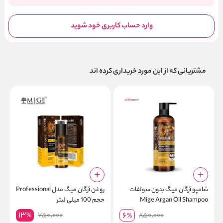
وارد حساب کاربری خود شوید
مشتریانی که از این مورد خریداری کرده اند
شامپو آرگان میگ بدون سولفات
روغن آرگان میگ مدل Professional
ا
Mige Argan Oil Shampoo
حجم 100 میلی لیتر
t
13
6
750,000
850,000
%
%