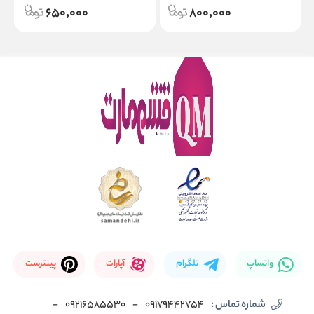
650,000
800,000
واتساپ
تلگرام
آپارات
پینترست
شماره تماس :
09179442754
-
09216585530
-