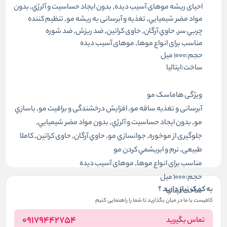
احیای ریشه موهای آسیب دیده, بدون ايجاد حساسيت و آلرژي, بدون
مواد مضر شيميايي, تغذیه و آبرسانی به ریشه مو, تنظيم كننده
چربي سر, حاوي آرگان, حاوی کراتین, ضد ريزش, ضد شوره
مناسب برای انواع موها, موهای آسیب دیده
حجم:۱۰۰۰ میل
ساخت:ایتالیا
ویژگی هاماسک مو
آبرسانی و تغذیه ساقه مو, افزایش درخشندگی و براقیت مو, باسازي
مو, بدون ايجاد حساسيت و آلرژي, بدون مواد مضر شيميايي,
جلوگیری از موخوره, جوانسازي مو, حاوي آرگان, حاوی کراتین, کاملا
طبیعی, نرم و ابريشمي كردن مو
مناسب برای انواع موها, موهای آسیب دیده
حجم:۱۰۰۰ میل
به کمک نیاز دارید ؟
ساخت:ایتالیا
کافیست با ما در میان بگذارید تا شما را راهنمایی کنیم
09179442754
تماس بگیرید