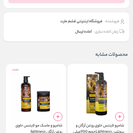
فروشنده:
فروشگاه اینترنتی قشم مارت
زمان آماده سازی:
آماده ارسال
محصولات مشابه
شامپو لایتنس حاوی روغن آرگان و
شامپو و ماسک مو لایتنس حاوی
م
پروتئین Lightnessحجم 900میلی
روغن آرگان lightness