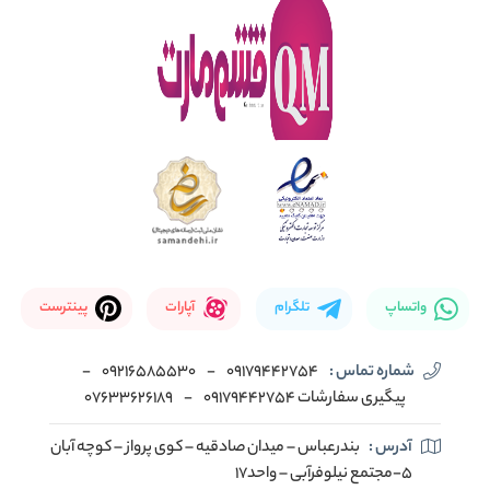
واتساپ
تلگرام
آپارات
پینترست
شماره تماس :
09179442754
-
09216585530
-
پیگیری سفارشات 09179442754
-
07633626189
آدرس :
بندرعباس – میدان صادقیه – کوی پرواز – کوچه آبان
5-مجتمع نیلوفرآبی – واحد17