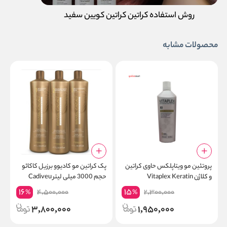
روش استفاده کراتین کراتین کویین سفید
محصولات مشابه
پروتئین مو ویتاپلکس حاوی کراتین
پک کراتین مو کادیوو برزیل کاکائو
پ
و کلاژن Vitaplex Keratin
حجم 3000 میلی لیتر Cadiveu
ا
BRASIL CACAU
16
15
4,500,000
2,300,000
%
%
3,800,000
1,950,000