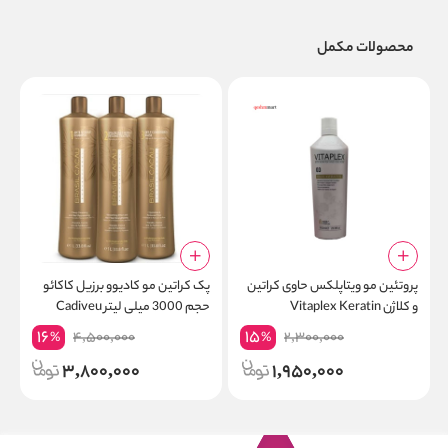
محصولات مکمل
پروتئین مو ویتاپلکس حاوی کراتین
پک کراتین مو کادیوو برزیل کاکائو
ر
و کلاژن Vitaplex Keratin
حجم 3000 میلی لیتر Cadiveu
l
BRASIL CACAU
16
15
4,500,000
2,300,000
%
%
3,800,000
1,950,000