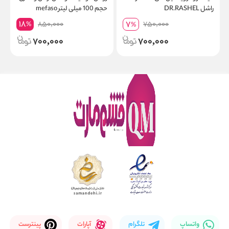
راشل DR.RASHEL
حجم 100 میلی لیتر mefaso
18
7
850,000
750,000
%
%
700,000
700,000
واتساپ
تلگرام
آپارات
پینترست