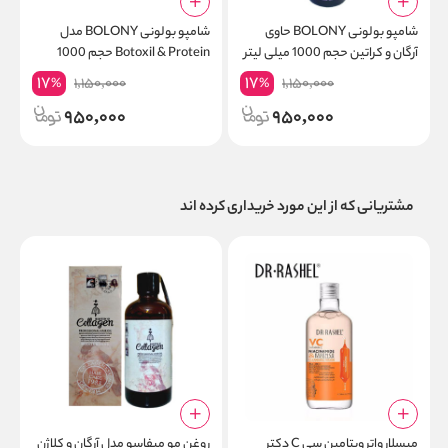
شامپو بولونی BOLONY حاوی
شامپو بولونی BOLONY مدل
ش
آرگان و کراتین حجم 1000 میلی لیتر
Botoxil & Protein حجم 1000
میلی لیتر
in
17
17
1,150,000
1,150,000
%
%
950,000
950,000
مشتریانی که از این مورد خریداری کرده اند
میسلار واتر ویتامین سی C دکتر
روغن مو میفاسو مدل آرگان و کلاژن
ک