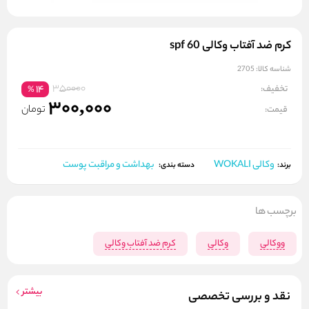
کرم ضد آفتاب وکالی spf 60
شناسه کالا:
2705
350000
تخفیف:
14
%
300,000
تومان
قیمت:
وکالی WOKALI
بهداشت و مراقبت پوست
برند:
دسته بندی:
برچسب ها
ووکالی
وکالی
کرم ضد آفتاب وکالی
بیشتر
نقد و بررسی تخصصی