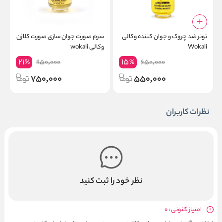
تونر ضد چروک و جوان کننده وکالی
سرم صورت جوان سازی صورت کلاژن
Wokali
وکالی wokali
C
21
15
950,000
650,000
%
%
750,000
550,000
نظرات کاربران
نظر خود را ثبت کنید
امتیاز کنونی : 0