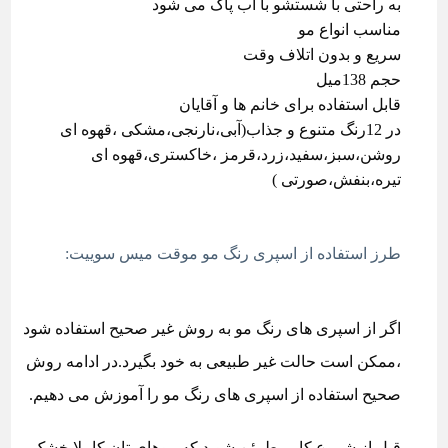
به راحتی با شستشو با آب پاک می شود
مناسب انواع مو
سریع و بدون اتلاف وقت
حجم 138میل
قابل استفاده برای خانم ها و آقایان
در 12رنگ متنوع و جذاب(آبی،نارنجی،مشکی ،قهوه ای
روشن،سبز،سفید،زرد،قرمز ،خاکستری،قهوه ای
تیره،بنفش،صورتی )
طرز استفاده از اسپری رنگ مو موقت میس سوییت:
اگر از اسپری های رنگ مو به روش غیر صحیح استفاده شود
،ممکن است حالت غیر طبیعی به خود بگیرد.در ادامه روش
صحیح استفاده از اسپری های رنگ مو را آموزش می دهیم.
قبل از شروع کار مطمئن شوید که موهای تان کاملا خشک