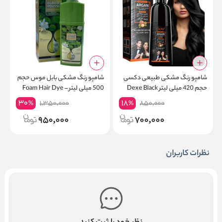
شامپو رنگ مشکی طبیعی دکسی
شامپو رنگ مشکی بابل موس حجم
حجم 420 میلی لیتر Dexe Black
500 میلی لیتر Foam Hair Dye –
م
500ml Bubble Mousse
Hair Shampoo
30
18
1,350,000
850,000
%
%
Shampoo
950,000
700,000
نظرات کاربران