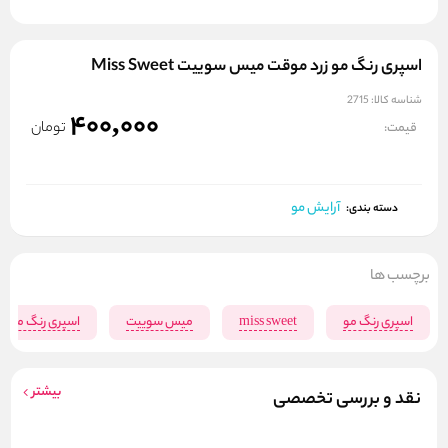
اسپری رنگ مو زرد موقت میس سوییت Miss Sweet
شناسه کالا:
2715
400,000
تومان
قیمت:
آرایش مو
دسته بندی:
برچسب ها
اسپری رنگ مو
miss sweet
میس سوییت
اسپری رنگ مو زر
بیشتر
نقد و بررسی تخصصی