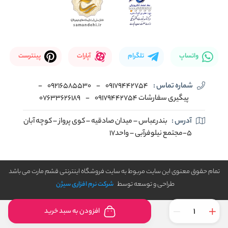
واتساپ
تلگرام
آپارات
پینترست
شماره تماس :
09179442754
-
09216585530
-
پیگیری سفارشات 09179442754
-
07633626189
آدرس :
بندرعباس – میدان صادقیه – کوی پرواز – کوچه آبان
5-مجتمع نیلوفرآبی – واحد17
تمام حقوق معنوی این سایت مربوط به سایت فروشگاه اینترنتی قشم مارت می باشد
طراحی و توسعه توسط
شرکت نرم افزاری سیژن
افزودن به سبد خرید