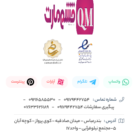
واتساپ
تلگرام
آپارات
پینترست
شماره تماس :
09179442754
-
09216585530
-
پیگیری سفارشات 09179442754
-
07633626189
آدرس :
بندرعباس – میدان صادقیه – کوی پرواز – کوچه آبان
5-مجتمع نیلوفرآبی – واحد17