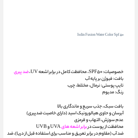
Isdin Fusion Water Color Spf 50
خصوصیات: SPF50، محافظت کامل در برابر اشعه UV،
ضد پیری
بافت: فیوژن بر پایه آب
تایپ پوستی: نرمال، مختلط، چرب
رنگ: مدیوم
بافت سبک، جذب سریع و ماندگاری بالا
آبرسان و حاوی هیالورونیک اسید (دارای خاصیت ضدپیری)
عدم سوزش، التهاب و قرمزی
محافظت از پوست در
برابر اشعه های
UVA و UVB
ضد آب (مقاوم در برابر تعریق و مناسب برای استفاده قبل از دریا)، ضد