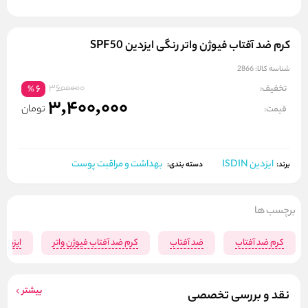
کرم ضد آفتاب فیوژن واتر رنگی ایزدین SPF50
شناسه کالا:
2866
3600000
تخفیف:
6
%
3,400,000
تومان
قیمت:
ایزدین ISDIN
بهداشت و مراقبت پوست
برند:
دسته بندی:
برچسب ها
کرم ضد آفتاب
ضد آفتاب
کرم ضد آفتاب فیوژن واتر
ایزدین
بیشتر
نقد و بررسی تخصصی