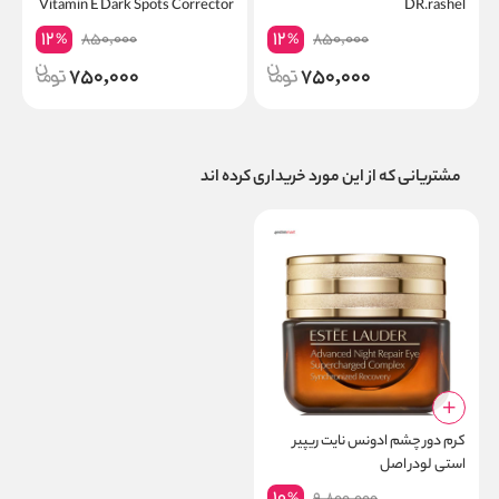
Vitamin E Dark Spots Corrector
DR.rashel
12
12
850,000
850,000
%
%
750,000
750,000
مشتریانی که از این مورد خریداری کرده اند
کرم دور چشم ادونس نایت ریپیر
استی لودر اصل