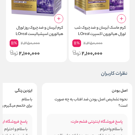
کرم ماسک آبرسان و ضدچروک شب
کرم آبرسان و ضدچروک روز لورال
ک
لورال هیالورون اکسپرت LOreal
هیالورون اسپشیالیست LOreal
Hyaluron حجم 50 میلی لیتر
Hyaluron حجم 50 میلی لیتر
m
11
11
2,350,000
2,350,000
%
%
2,100,000
2,100,000
نظرات کاربران
اصل بودن
ایزدین رنگی
نحوه تشخیص اصل بودن ضد افتاب به چه صورت
با سلام
است؟
برای خانمم میگیرم را
پاسخ فروشگاه اینترنتی قشم مارت:
پاسخ فروشگاه اینت
با سلام واحترام
با سلام و احترام