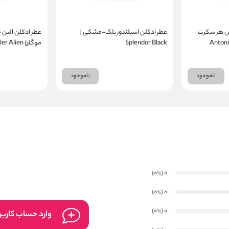
اس هر سکرت
عطر ادکلن اسپلندور بلک-مشکی |
عطر ادکلن الین م
Antoni
Splendor Black
موگلر) Mugler Alien
ناموجود
ناموجود
)
(0
0
%
)
(0
0
%
)
(0
0
%
وارد حساب کارب