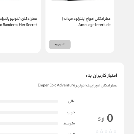
عطر ادکلن آمواج اینترلود مردانه |
عطر ادکلن آنتونیو باندر
o Banderas Her Secret
Amouage Interlude
ناموجود
امتیاز کاربران به:
عطر ادکلن امپر اپیک ادونچر Emper Epic Adventure
عالی
خوب
0
از 5
متوسط