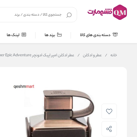
دسته بندی های کالا
برند ها
لینک ها
خانه
/
عطر و ادکلن
/
عطر ادکلن امپر اپیک ادونچر Emper Epic Adventure