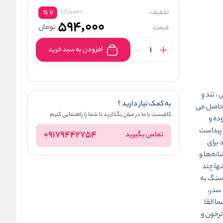
638000
تخفیف:
7
%
594,000
تومان
قیمت:
افزودن به سبد خرید
دارای سبک چوبی ، تند و
به کمک نیاز دارید ؟
ش حاصل می
کافیست با ما در میان بگذارید تا شما را راهنمایی کنیم
وده و
 پیداست
09179442754
تماس بگیرید
 برای
انه‌ها و
ها چند
‌سنگ به
 سدر،
 القا
ترخون و