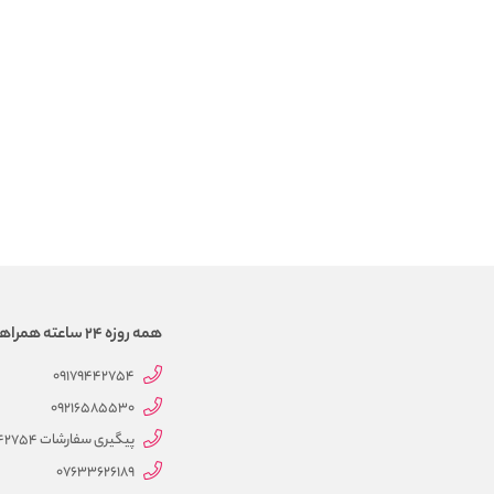
همه روزه 24 ساعته همراهتیم
09179442754
09216585530
پیگیری سفارشات 09179442754
07633626189