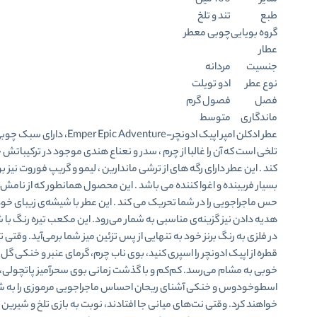
سایز
100 میل
طبع
تند و تلخ
گروه بویایی
چوبی معطر
عطار
جنسیت
مردانه
نوع عطر
ادو تویلت
فصل
فصول گرم
ماندگاری
متوسط
عطر ادکلن امپر اپیک ادونچر-Emper Epic Adventure، 
تلخی است که آن را غالبا از چرم ، سدر و نعناع هندی موجود در ترکیبات
کند . این عطر دارای رگه های از ترشی ماندارین ، لیمو و گریپ فوروت نیز ب
بسیار فریبنده و اغوا کننده می باشد
.
این محصول همانطور که از نامش
حس ماجراجویی را در شما تحریک می کند . این عطر با شیشه‌ی زیبای خود
هدیه دادن نیز گزینه‌ی مناسبی به شمار می‌رود. این مکعب تیره رنگ با ش
در فلزی به رنگ برنز خود به تنهایی از پس تزئین میز شما برمی‌آید.
و
قتی تن
قطره از اپیک ادونچر را اسپری کنید، بوی ناب چرم، گرمای عنبر و خنکی گل
خوبی به مشام می‌رسد. کم‌کم و با گذشت زمانی بوی سحرآمیز پاتچولی،
اسطوخودوس و خنکی آشنای ریحان احساس ماجراجویی مرموزی را به شما
خواهند کرد. وقتی نت‌های میانی جا افتادند، نوبت به بازی تلخ و شیرین 