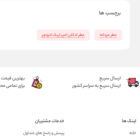
برچسب ها
عطر مردانه
عطر ادکلن امپر اپیک ادونچر
ارسال سریع
بهترین قیمت
ارسال سریع به سراسر کشور
برای تمامی م
لینک ها
خدمات مشتریان
خانه
پرسش و پاسخ های متداول