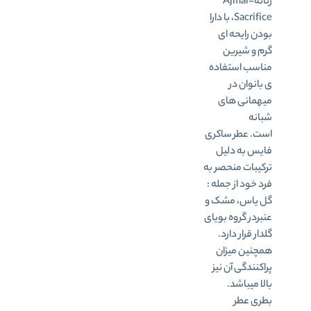
زنانه-Ajmal
Sacrifice، با دارا
بودن رایحه ای
گرم و شیرین
مناسب استفاده
ی بانوان در
میهمانی های
شبانه
است. عطر ساکری
فایس به دلیل
ترکیبات منحصر به
فرد خود از جمله :
گل یاس، مشک و
عنبردر گروه بویای
گلدار قرار دارد.
همچنین میزان
پراکنندگی آن نیز
بالا میباشد
.
بطری عطر