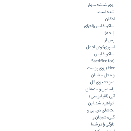
روی شیشه سوار
شده است.
ادکلن
ساکریفایس(اجزای
رایحه):
پس از
اسپری‌کردن اجمل
ساکریفایس
(Sacrifice for
Her) روی پوست
و محل نبضتان
متوجه بوی گل
یاسمین و نت‌های
آبی (اقیانوسی)
خواهید شد. این
نت‌های دریایی و
گلی، هیجان و
تازگی را در شما