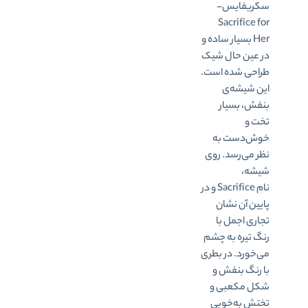
سکریفایس-
Sacrifice for
Her بسیار ساده و
در عین‌ حال شیک
طراحی شده است.
این شیشه‌ی
بنفش، بسیار
تخت و
خوش‌دست به
نظر می‌رسد. روی
شیشه،
نام Sacrifice و در
پایین آن نشان
تجاری اجمل با
رنگ تیره به چشم
می‌خورد. در بطری
با رنگ بنفش و
شکل مکعبی و
تختش به‌خوبی