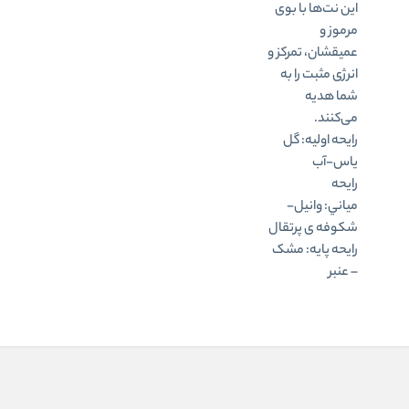
این نت‌ها با بوی
مرموز و
عمیقشان، تمرکز و
انرژی مثبت را به
شما هدیه
می‌کنند.
رايحه اوليه: گل
یاس-آب
رايحه
مياني: وانیل-
شکوفه ی پرتقال
رايحه پایه: مشک
– عنبر