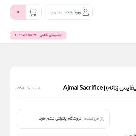
0
ورود به حساب کاربری
پشتیبانی تلفنی
09216585530
Ajmal Sacrifice
شناسه کالا:
2953
فروشنده:
فروشگاه اینترنتی قشم مارت