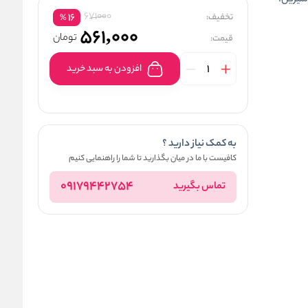
طری است گرم و شیرین.
671000
تخفیف:
16
%
561,000
تومان
قیمت:
افزودن به سبد خرید
به کمک نیاز دارید ؟
کافیست با ما در میان بگذارید تا شما را راهنمایی کنیم
09179442754
تماس بگیرید