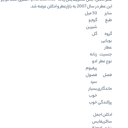
عطر ادکلن اجمل سکریفایس زنانه-Ajmal Sacrifice ع
این عطر در سال 2007 به بازارعطر و ادکلن عرضه شد.
سایز
50 میل
طبع
گرم و
شیرین
گروه
گل
بویایی
عطار
جنسیت
زنانه
نوع عطر
ادو
پرفیوم
فصل
فصول
سرد
ماندگاری
بسیار
خوب
پراکندگی
خوب
ادکلن اجمل
ساکریفایس