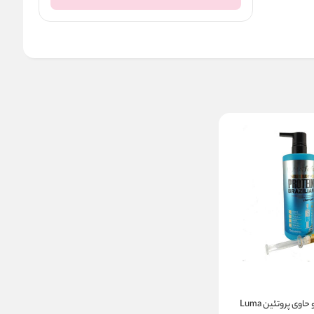
شامپو لوما فوفو حاوی پروتئین Luma