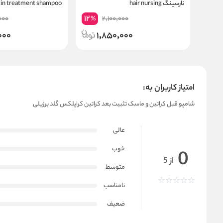
نارسینگ hair nursing
tin treatment shampoo
12
000
2,100,000
%
000
1,850,000
امتیاز کاربران به:
شامپو قبل کراتین و ماسک تثبیت بعد کراتین کراپلکس گلد برزیلی
عالی
خوب
0
از 5
متوسط
نامناسب
ضعیف