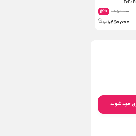
FoFo Pr
14
1,450,000
%
1,250,000
شامپو قبل کراتین و ماسک
تثبیت بعد کراتین کراپلکس گلد
برزیلی
ناموجود
این کالا فعلا موجود نیست اما می‌توانید
ری خود شوید
زنگوله را بزنید تا به محض موجود شدن، به
شما خبر دهیم