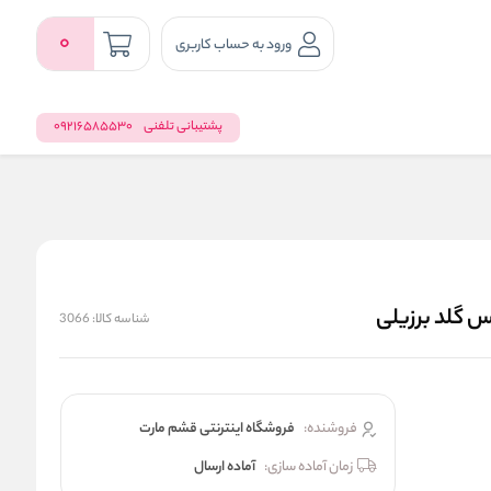
0
ورود به حساب کاربری
پشتیبانی تلفنی
09216585530
س گلد برزیلی
شناسه کالا:
3066
فروشنده:
فروشگاه اینترنتی قشم مارت
زمان آماده سازی:
آماده ارسال