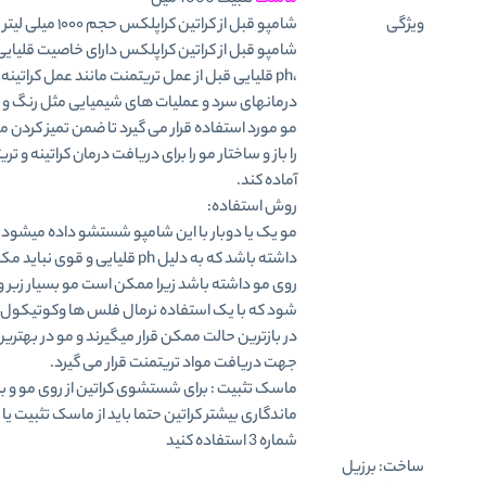
ماسک
تثبیت 1000 میل
ویژگی
شامپو قبل از کراتین کراپلکس حجم ۱۰۰۰ میلی لیتر
شامپو قبل از کراتین کراپلکس دارای خاصیت قلیای
،ph قلیایی قبل از عمل تریتمنت مانند عمل کراتینه گ
درمانهای سرد و عملیات های شیمیایی مثل رنگ و د
مو مورد استفاده قرار می گیرد تا ضمن تمیز کردن 
را باز و ساختار مو را برای دریافت درمان کراتینه و تر
آماده کند.
روش استفاده:
مو یک یا دوبار با این شامپو شستشو داده میشود،
داشته باشد که به دلیل ph قلیایی و قوی ن
روی مو داشته باشد زیرا ممکن است مو بسیار زبر 
شود که با یک استفاده نرمال فلس ها وکوتیکول 
در بازترین حالت ممکن قرار میگیرند و مو در بهتری
جهت دریافت مواد تریتمنت قرار می گیرد.
ماسک تثبیت : برای شستشوی کراتین از روی مو و بر
ماندگاری بیشتر کراتین حتما باید از ماسک تثبیت یا
شماره 3 استفاده کنید
ساخت: برزیل