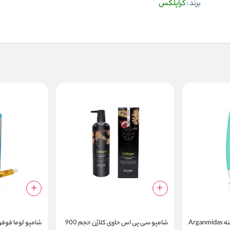
برند :
کراپلکس
شامپو آرگان میداس کراتینه Arganmidas
شامپو سی پی اس حاوی کلاژن حجم 900