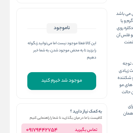
ی می باشد
رم و یا
ناموجود
کلره روی
مو فلس آن
یتمنت
این کالا فعلا موجود نیست اما می‌توانید زنگوله
را بزنید تا به محض موجود شدن، به شما خبر
دهیم
 توجه
باید مکث زیادی
و شکننده
موجود شد خبرم کنید
های مو
ن حالت
ای
به کمک نیاز دارید ؟
 همان
کافیست با ما در میان بگذارید تا شما را راهنمایی کنیم
09179442754
تماس بگیرید