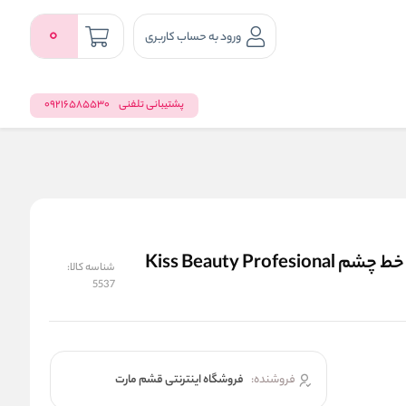
0
ورود به حساب کاربری
پشتیبانی تلفنی
09216585530
خط چشم Kiss Beauty 2in1 (ابرو + خط چشم) - ژل خط چشم Kiss Beauty Profesional
شناسه کالا:
5537
فروشنده:
فروشگاه اینترنتی قشم مارت