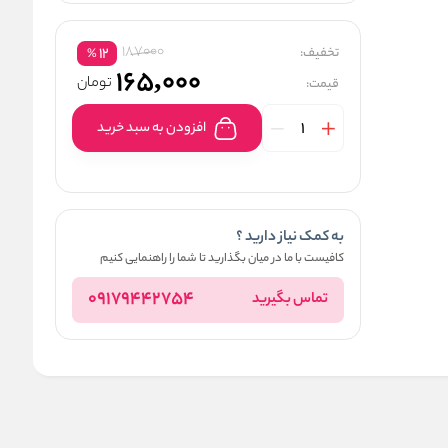
187000
تخفیف:
12
%
165,000
تومان
قیمت:
افزودن به سبد خرید
به کمک نیاز دارید ؟
کافیست با ما در میان بگذارید تا شما را راهنمایی کنیم
09179442754
تماس بگیرید