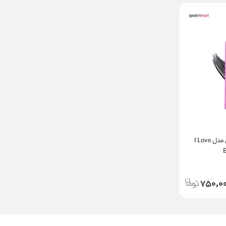
ریمل حجم دهنده اسنس مدل I Love
750,0