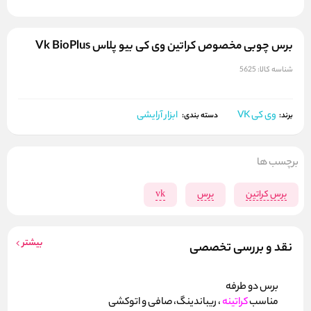
برس چوبی مخصوص کراتین وی کی بیو پلاس Vk BioPlus
شناسه کالا:
5625
وی کی VK
ابزار آرایشی
برند:
دسته بندی:
برچسب ها
برس کراتین
برس
vk
بیشتر
نقد و بررسی تخصصی
برس دو طرفه
مناسب
کراتینه
، ریباندینگ، صافی و اتوکشی