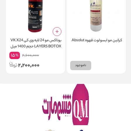
کراتین مو ابسولوت قهوه Absolut
بوتاکس مو 24 لایه وی کی VK X24
LAYERS BOTOX حجم 1400 میل
۰۰
15
2,600,000
%
2,200,000
ناموجود