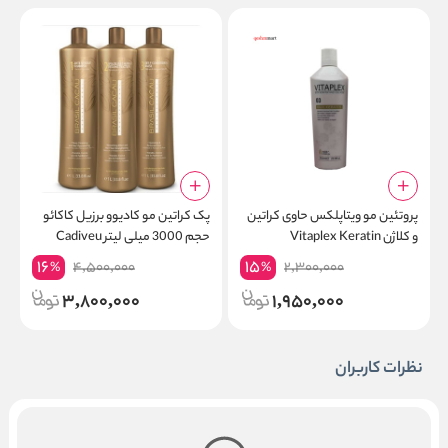
پروتئین مو ویتاپلکس حاوی کراتین
پک کراتین مو کادیوو برزیل کاکائو
ر
و کلاژن Vitaplex Keratin
حجم 3000 میلی لیتر Cadiveu
l
BRASIL CACAU
16
15
4,500,000
2,300,000
%
%
3,800,000
1,950,000
نظرات کاربران