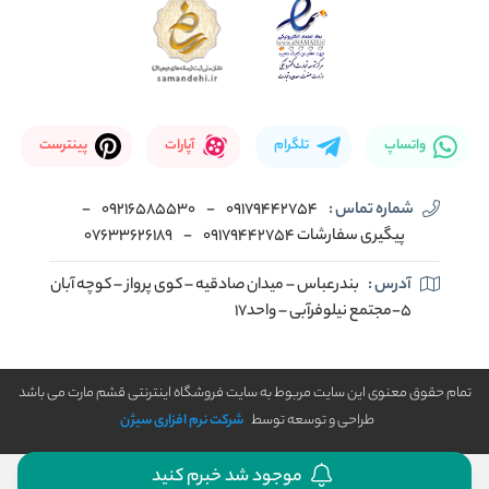
واتساپ
تلگرام
آپارات
پینترست
شماره تماس :
09179442754
-
09216585530
-
پیگیری سفارشات 09179442754
-
07633626189
آدرس :
بندرعباس – میدان صادقیه – کوی پرواز – کوچه آبان
5-مجتمع نیلوفرآبی – واحد17
تمام حقوق معنوی این سایت مربوط به سایت فروشگاه اینترنتی قشم مارت می باشد
طراحی و توسعه توسط
شرکت نرم افزاری سیژن
موجود شد خبرم کنید