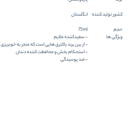
برند
پاردونکس
کشور تولید کننده
انگلستان
حجم
75ml
ویژگی ها
- سفیدکننده ملایم
- از بین برند باکتری هایی است که منجر به خونریزی 
- استحکام بخش و محافظت کننده دندان
- ضد پوسیدگی