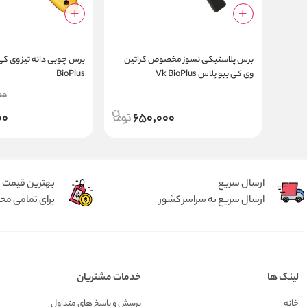
برس پلاستیکی نسوز مخصوص کراتین
وی کی بیو پلاس Vk BioPlus
BioPlus
00
00
650,000
ارسال سریع
بهترین قیمت
ارسال سریع به سراسر کشور
برای تمامی م
لینک ها
خدمات مشتریان
خانه
پرسش و پاسخ های متداول