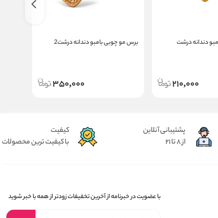
بو دندانه درشت
برس مو چوبی بامبو دندانه درشت2
برس مو چ
350,000
210,000
پشتیبانی آنلاین
کیفیت
از 8 تا 21
با کیفیت ترین محصولات
با عضویت در خبرنامه از آخرین تخفیفات زودتر از همه با خبر شوید