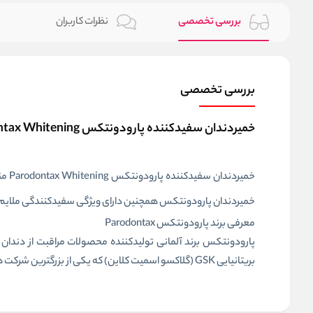
بررسی تخصصی
نظرات کاربران
بررسی تخصصی
خمیردندان سفیدکننده پارودونتکس Parodontax Whitening حجم 75 میل
خمیر
خمیردندان پارودونتکس همچنین دارای ویژگی سفیدکنندگی ملایم ب
معرفی برند پارودونتکس Parodontax
بریتانیایی GSK (گلاکسو اسمیت‌ کلاین) که یکی از بزرگترین شرکت های داروسازی دنیاست قرار دارد.