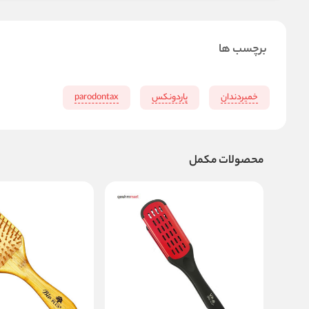
برچسب ها
خمیردندان
پاردونکس
parodontax
محصولات مکمل