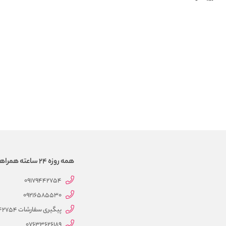
همه روزه 24 ساعته همراهتیم
09179442754
09216585530
پیگیری سفارشات 09179442754
07633626189