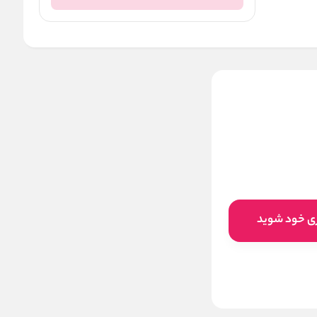
خمیردندان سفیدکننده
پارودونتکس Parodontax
Whitening حجم 75 میل
ناموجود
این کالا فعلا موجود نیست اما می‌توانید
ری خود شوید
زنگوله را بزنید تا به محض موجود شدن، به
شما خبر دهیم
موجود شد خبرم کنید