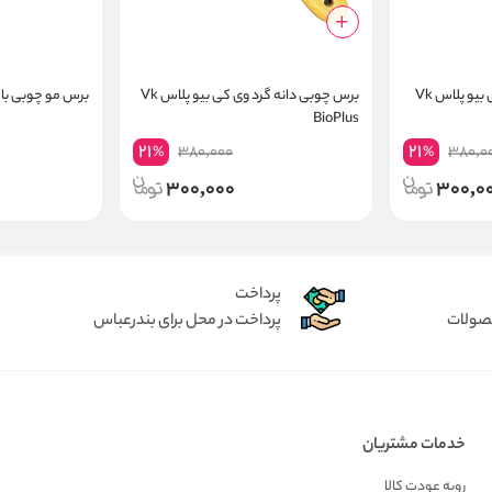
برس چوبی دانه تیز وی کی بیو پلاس Vk
برس چوبی دانه گرد وی کی بیو پلاس Vk
برس مو چوبی بام
BioPlus
21
21
380,000
380,0
%
%
300,000
300,0
پرداخت
حصولات
پرداخت در محل برای بندرعباس
خدمات مشتریان
رویه عودت کالا