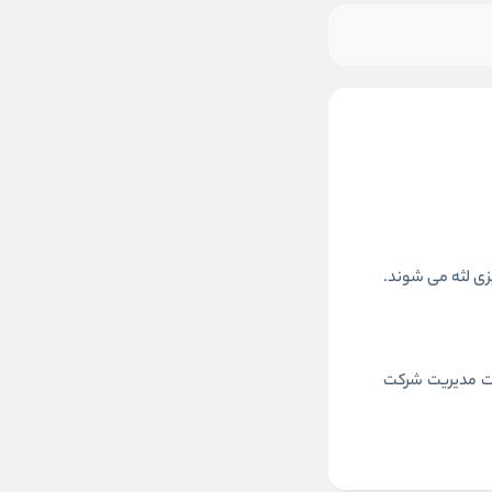
ر به خونریزی لثه می شوند.
لیدکننده محصولات مراقبت از دندان می باشد که از سال 1937 در حال فعالیت است. پارادونتکس از سال 2001 تحت مدیریت شرکت