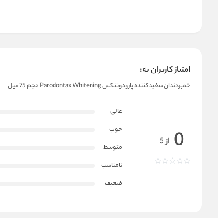
امتیاز کاربران به:
خمیردندان سفیدکننده پارودونتکس Parodontax Whitening حجم 75 میل
عالی
خوب
0
از 5
متوسط
نامناسب
ضعیف