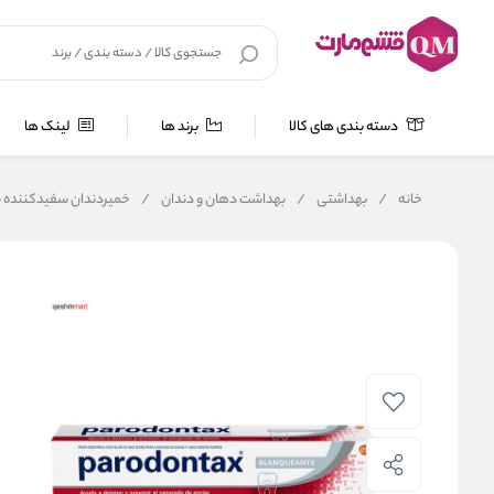
دسته بندی های کالا
برند ها
لینک ها
خانه
/
بهداشتی
/
بهداشت دهان و دندان
/
خمیردندان سفیدکننده پارودونتکس Whitening