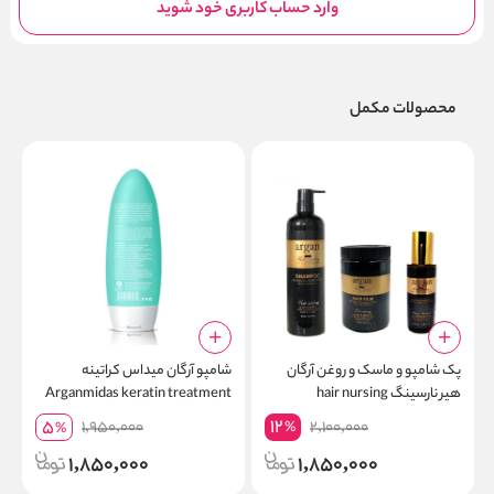
وارد حساب کاربری خود شوید
محصولات مکمل
پک شامپو و ماسک و روغن آرگان
شامپو آرگان میداس کراتینه
هیر نارسینگ hair nursing
Arganmidas keratin treatment
0
shampoo
12
5
1,950,000
2,100,000
%
%
1,850,000
1,850,000