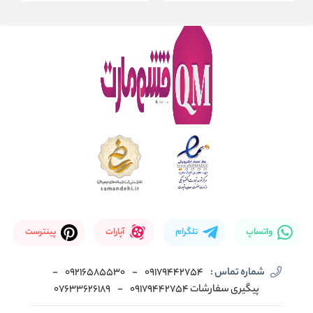
واتساپ
تلگرام
آپارات
پینترست
شماره تماس :
09179442754
-
09216585530
-
پیگیری سفارشات 09179442754
-
07633626189