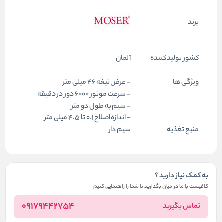
برند
کشور تولید کننده
آلمان
ویژگی ها
- عرض تیغه 46 میلی متر
- سرعت موتور 6000 دور در دقیقه
- سیم به طول دو متر
- اندازه اصلاح 0.1 تا 4.5 میلی متر
منبع تغذیه
سیم دار
به کمک نیاز دارید ؟
کافیست با ما در میان بگذارید تا شما را راهنمایی کنیم
09179442754
تماس بگیرید