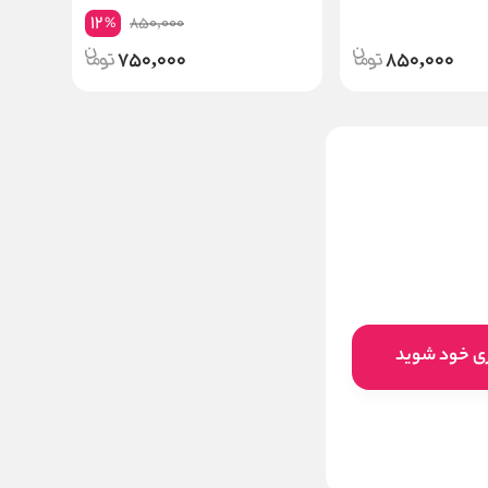
Innovative Hair Spray
Mask
12
850,000
%
750,000
850,000
نانو ژل سکرت برزیلین
استایل Secret
ناموجود
ری خود شوید
این کالا فعلا موجود نیست اما می‌توانید
زنگوله را بزنید تا به محض موجود شدن، به
شما خبر دهیم