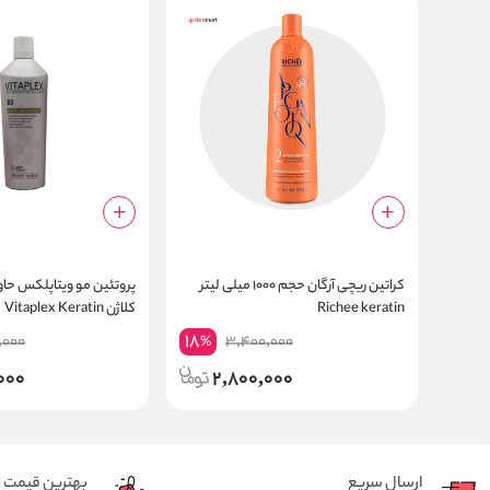
کراتین ریچی آرگان حجم ۱۰۰۰ میلی لیتر
پروتئین
Richee keratin
کلاژن Vitaplex Keratin
18
,000
3,400,000
%
000
2,800,000
ارسال سریع
بهترین قیمت