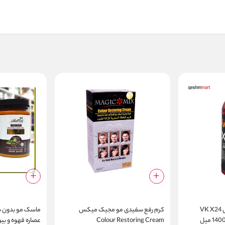
بوتاکس مو 24 لایه وی کی VK X24
کرم رفع سفیدی مو مجیک میکس
ماسک مو بدون 
Colour Restoring Cream