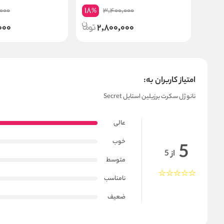
18
,000
3,400,000
%
000
2,800,000
امتیاز کاربران به:
نانو ژل سکرت برزیلین استایل Secret
عالی
خوب
5
از 5
متوسط
نامناسب
ضعیف