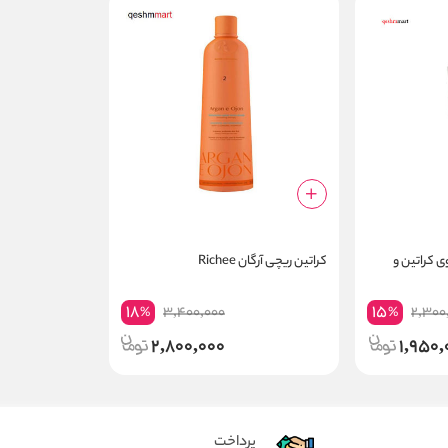
 مو ویتاپلکس حاوی کراتین و
کراتین ریچی آرگان Richee
18
15
3,400,000
2,300
%
%
2,800,000
1,950,
پرداخت