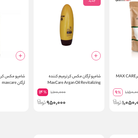
جدید
پودر دکلره سفید مکس کر MAX CARE
شامپو آرگان مکس کر ترمیم کننده
شامپو مکس کر اح
MaxCare Argan Oil Revitalizing
آرگان maxcare
Shampoo
14
9
1,100,000
1,150,0
%
%
950,000
1,050,