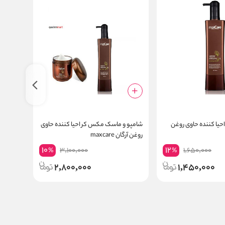
جدید
یا کننده حاوی روغن
شامپو و ماسک مکس کر احیا کننده حاوی
ماسک آر
روغن آرگان maxcare
ng Hair
Mask
10
12
3,100,000
1,650,000
%
%
2,800,000
1,450,000