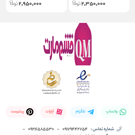
2,950,000
2,350,000
واتساپ
تلگرام
آپارات
پینترست
شماره تماس :
09179442754
-
09216585530
-