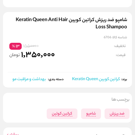
شامپو ضد ریزش کراتین کویین Keratin Queen Anti Hair
Loss Shampoo
شناسه کالا:
6706
1550000
تخفیف:
13
%
1,350,000
تومان
قیمت:
کراتین کویین Keratin Queen
بهداشت و مراقبت مو
برند:
دسته بندی:
برچسب ها
ضد ریزش
شامپو
کراتین کوئین
بیشتر