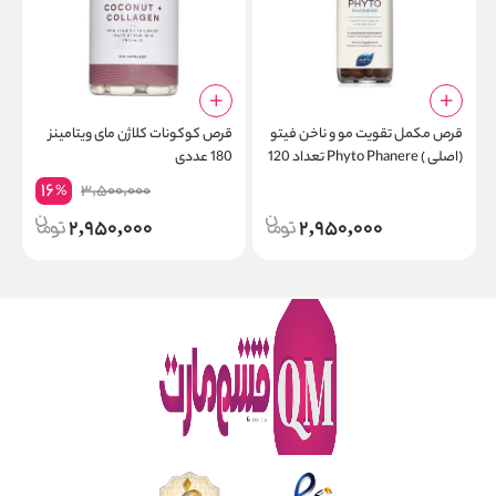
قرص مکمل تقویت مو و ناخن فیتو
قرص کوکونات کلاژن مای ویتامینز
ش
(اصلی ) Phyto Phanere تعداد 120
180 عددی
ر
عدد
16
3,500,000
%
2,950,000
2,950,000