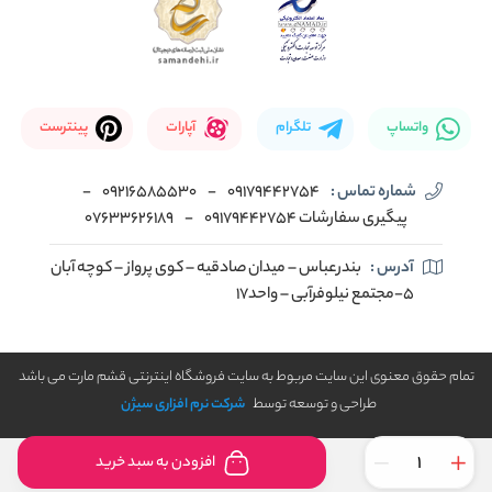
واتساپ
تلگرام
آپارات
پینترست
شماره تماس :
09179442754
-
09216585530
-
پیگیری سفارشات 09179442754
-
07633626189
آدرس :
بندرعباس – میدان صادقیه – کوی پرواز – کوچه آبان
5-مجتمع نیلوفرآبی – واحد17
تمام حقوق معنوی این سایت مربوط به سایت فروشگاه اینترنتی قشم مارت می باشد
طراحی و توسعه توسط
شرکت نرم افزاری سیژن
افزودن به سبد خرید