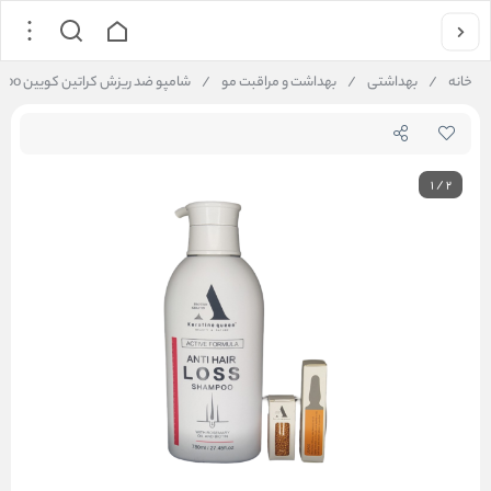
خانه
/
بهداشتی
/
بهداشت و مراقبت مو
/
شامپو ضد ریزش کراتین کویین Keratin Queen Anti Hair Loss Shampoo
1
/
2