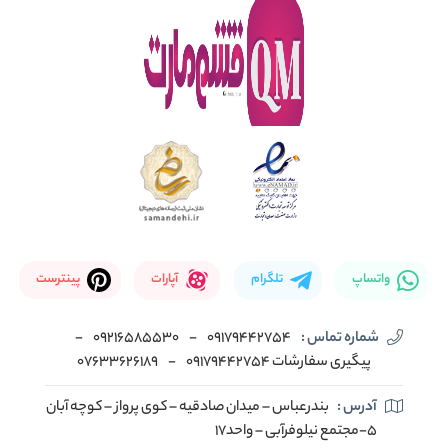
واتساپ
تلگرام
آپارات
پینترست
شماره تماس :
09179442754
-
09216585530
-
پیگیری سفارشات 09179442754
-
07633626189
آدرس :
بندرعباس – میدان صادقیه – کوی پرواز – کوچه آبان
5-مجتمع نیلوفرآبی – واحد17