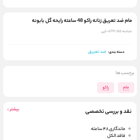
مام ضد تعریق زنانه راکو 48 ساعته رایحه گل بابونه
شناسه کالا:
6791-کپی
ضد تعریق
دسته بندی:
برچسب ها
مام
راکو
بیشتر
نقد و بررسی تخصصی
ماندگاری 48 ساعته
فاقد الکل