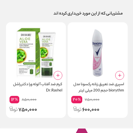
مشتریانی که از این مورد خریداری کرده اند
اسپری ضد تعریق زنانه رکسونا مدل
کرم ضد آفتاب آلوئه ورا دکتر راشل
biorythm حجم 200 میلی لیتر
Dr.Rashel
0
12
20
850,000
750,000
%
%
750,000
600,000