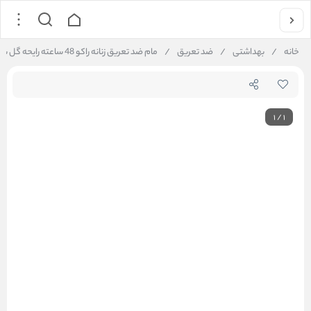
خانه
/
بهداشتی
/
ضد تعریق
/
مام ضد تعریق زنانه راکو 48 ساعته رایحه گل بابونه
1
/
1