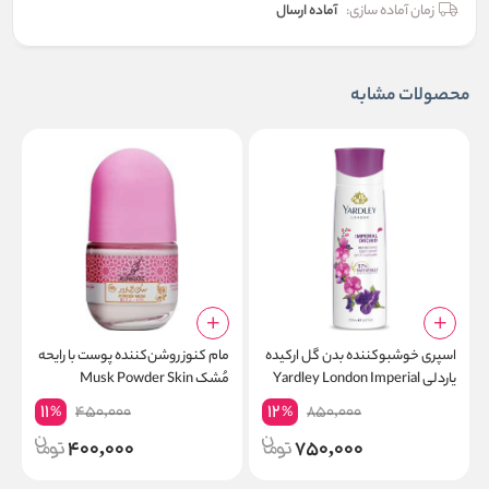
زمان آماده سازی:
آماده ارسال
محصولات مشابه
اسپری خوشبوکننده بدن گل ارکیده
مام کنوز روشن‌کننده پوست با رایحه
ا
یاردلی Yardley London Imperial
مُشک Musk Powder Skin
Orchid Refreshing Body Spray
Lightening from Kunooz 50ml
م
11
12
450,000
850,000
%
%
400,000
750,000