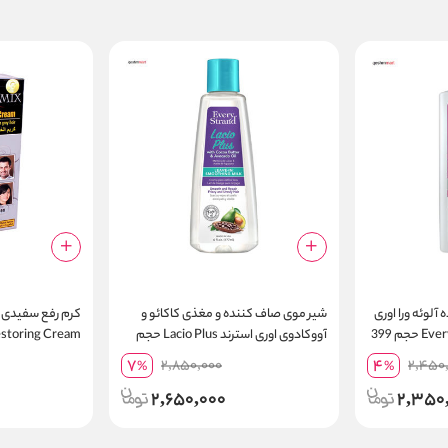
آلوئه ورا اوری
شیر موی صاف کننده و مغذی کاکائو و
کرم رفع سفیدی
استرند Every Strand Keratin حجم 399
آووکادوی اوری استرند Lacio Plus حجم
estoring Cream
177 میلی لیتر
7
4
2,850,000
2,450
%
%
2,650,000
2,350