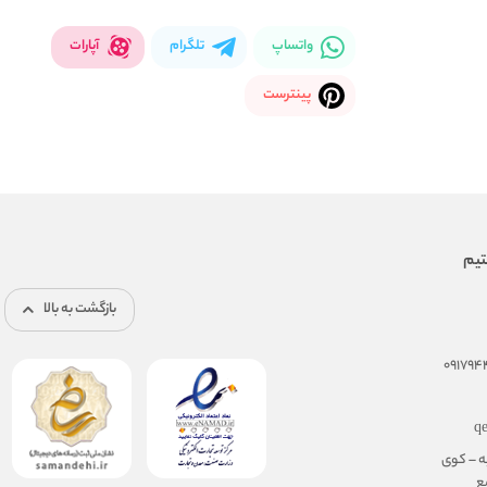
واتساپ
تلگرام
آپارات
پینترست
بازگشت به بالا
q
ه – کوی
مجتمع