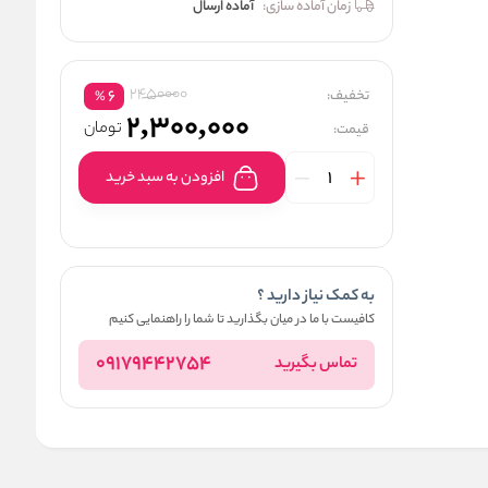
زمان آماده سازی:
آماده ارسال
2450000
تخفیف:
6
%
2,300,000
تومان
قیمت:
افزودن به سبد خرید
به کمک نیاز دارید ؟
کافیست با ما در میان بگذارید تا شما را راهنمایی کنیم
09179442754
تماس بگیرید