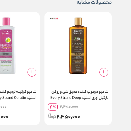
محصولات مشابه
شامپو مرطوب کننده عمیق شی و روغن
شامپو کراتینه ترمیم کننده 
نارگیل اوری استرند Every Strand Deep
Moisture حجم 399 میلی لیتر
میلی لیتر
4
,000
2,450,000
%
,000
2,350,000