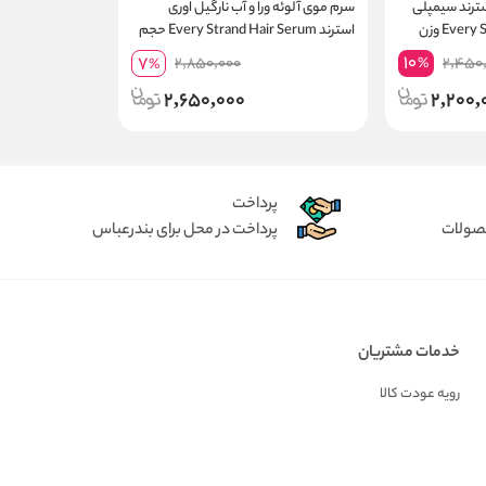
سترند سیمپلی
سرم موی آلوئه ورا و آب نارگیل اوری
کرلز Every Strand Simply Curls وزن
استرند Every Strand Hair Serum حجم
177 میلی لیتر
10
7
2,850,000
2,450
%
%
2,650,000
2,200,
پرداخت
حصولات
پرداخت در محل برای بندرعباس
خدمات مشتریان
رویه عودت کالا