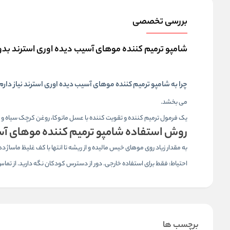
بررسی تخصصی
شامپو ترمیم کننده موهای آسیب دیده اوری استرند بدون سولفات ir Recovery Sulfate-Free Shampoo
چرا به شامپو ترمیم کننده موهای آسیب دیده اوری استرند نیاز دارم
می بخشد.
یک فرمول ترمیم کننده و تقویت کننده با عسل مانوکا، روغن کرچک سیاه و عصا
روش استفاده شامپو ترمیم کننده موهای آس
به مقدار زیاد روی موهای خیس مالیده و از ریشه تا انتها با کف غلیظ ماساژ
احتیاط: فقط برای استفاده خارجی. دور از دسترس کودکان نگه دارید. از تما
برچسب ها