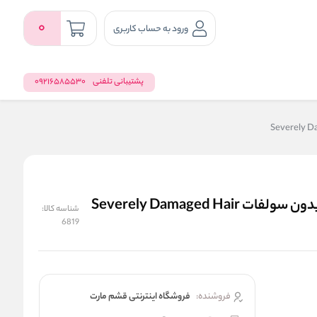
0
ورود به حساب کاربری
پشتیبانی تلفنی
09216585530
شامپو ترمیم کننده موهای آسیب دیده اوری استرند بدون سولفات Severely Damaged Hair
شناسه کالا:
6819
فروشنده:
فروشگاه اینترنتی قشم مارت