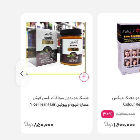
 مو مجیک میکس
ماسک مو بدون سولفات نایس فرش
Colour R
عصاره قهوه و بیوتین NiceFresh Hair
e Hair
r Spray
Mask Coffee Biotin
30
2,300,000
%
850,000
1,600,000