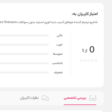
امتیاز کاربران به:
شامپو ترمیم کننده موهای آسیب دیده اوری استرند بدون سولفات Severely Damaged Hair Recovery Sulfate-Free Shampoo
عالی
خوب
0
از 5
متوسط
نامناسب
ضعیف
بررسی تخصصی
نظرات کاربران