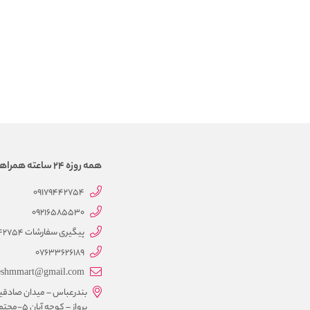
همه روزه 24 ساعته همراهتیم
09179442754
09216585530
پیگیری سفارشات 09179442754
07633626189
eshmmart@gmail.com
بندرعباس – میدان صادقی
پرواز – کوچه آبان 5-