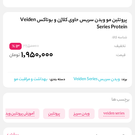
پروتئین مو ویدن سریس حاوی کلاژن و بوتاکس Veiden
Series Protein
شناسه کالا:
2250000
تخفیف:
13
%
1,950,000
تومان
قیمت:
ویدن سریس Veiden Series
بهداشت و مراقبت مو
برند:
دسته بندی:
برچسب ها
veiden series
ویدن سریز
پروتئین
آموزش پروتئین ویدن 
بیشتر