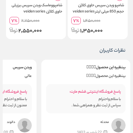
شامپو ویدن سریس حاوی کلاژن
شامپووماسک ویدن سریس برزیلی
حجم 850 میلی لیتر veiden series
حاوی کلاژن veiden series
ل
7
7
2,750,000
1,450,000
%
%
2,550,000
1,350,000
نظرات کاربران
بینظیره این محصول👌🏻👌🏻
ویدن سریس
بینظیره این محصول👌🏻👌🏻
عالی
پاسخ فروشگاه اینترنتی قشم مارت:
پاسخ فروشگاه اینت
با سلام واحترام
با سلام و احترام
سپاس از ثبت نظر و همراهی شما .
ممنون از ثبت نظر خ
محدثه
دالوند
22 شهریور 1403
09 اسفند 1402