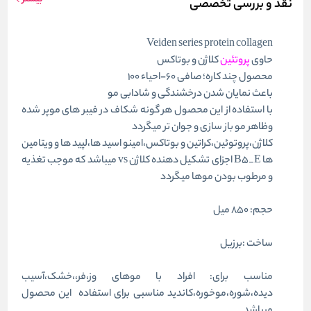
نقد و بررسی تخصصی
Veiden series protein collagen
حاوی
پروتئین
کلاژن و بوتاکس
محصول چند کاره؛ صافی ۶۰-احیاء ۱۰۰
باعث نمایان شدن درخشندگی و شادابی مو
با استفاده از این محصول هر گونه شکاف در فیبر های موپر شده
وظاهر مو باز سازی و جوان تر میگردد
کلاژن،پروتوئین،کراتین و بوتاکس،امینو اسید ها،لپید ها و ویتامین
ها B5_E اجزای تشکیل دهنده کلاژن vs میباشد که موجب تغذیه
و مرطوب بودن مو‌ها میگردد
حجم: ۸۵۰ میل
ساخت :برزیل
مناسب برای: افراد با موهای وز،فر،،خشک،آسیب
دیده،شوره،موخوره،کاندید مناسبی برای استفاده این محصول