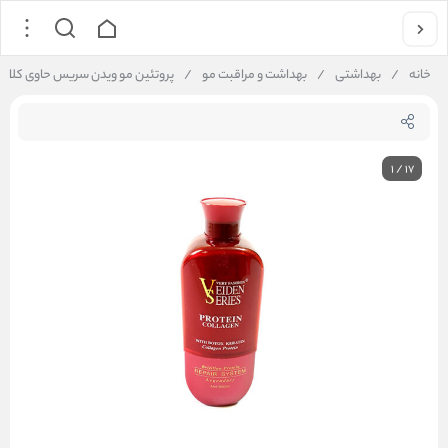
خانه
/
بهداشتی
/
بهداشت و مراقبت مو
/
پروتئین مو ویدن سریس حاوی کلاژن و بوتاکس rotein
1
/
17