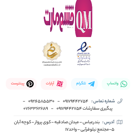
واتساپ
تلگرام
آپارات
پینترست
شماره تماس :
09179442754
-
09216585530
-
پیگیری سفارشات 09179442754
-
07633626189
آدرس :
بندرعباس – میدان صادقیه – کوی پرواز – کوچه آبان
5-مجتمع نیلوفرآبی – واحد17