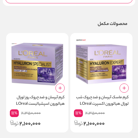
محصولات مکمل
کرم ماسک آبرسان و ضدچروک شب
کرم آبرسان و ضدچروک روز لورال
ک
لورال هیالورون اکسپرت LOreal
هیالورون اسپشیالیست LOreal
Hyaluron حجم 50 میلی لیتر
Hyaluron حجم 50 میلی لیتر
m
11
11
2,350,000
2,350,000
%
%
2,100,000
2,100,000