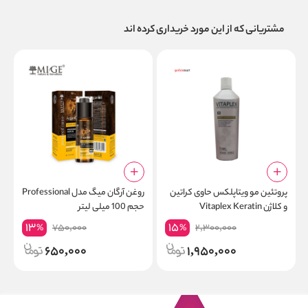
مشتریانی که از این مورد خریداری کرده اند
پروتئین مو ویتاپلکس حاوی کراتین
روغن آرگان میگ مدل Professional
ش
و کلاژن Vitaplex Keratin
حجم 100 میلی لیتر
حجم
13
15
750,000
2,300,000
%
%
650,000
1,950,000