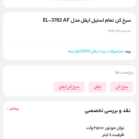
سرخ کن تمام استیل ایفل مدل EL-3782 AF
شناسه کالا:
6981
محصولات برند ایفل Eiffel فرانسه
برند:
برچسب ها
سرخ کن
ایفل
سرخ کن ایفل
بیشتر
نقد و بررسی تخصصی
توان موتور :2500 وات
ظرفیت 8 لیتر