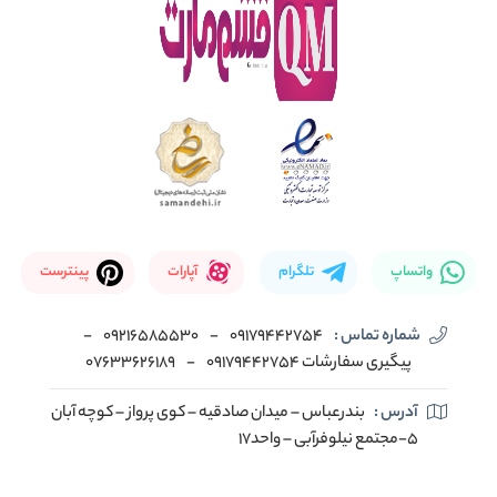
واتساپ
تلگرام
آپارات
پینترست
شماره تماس :
09179442754
-
09216585530
-
پیگیری سفارشات 09179442754
-
07633626189
آدرس :
بندرعباس – میدان صادقیه – کوی پرواز – کوچه آبان
5-مجتمع نیلوفرآبی – واحد17