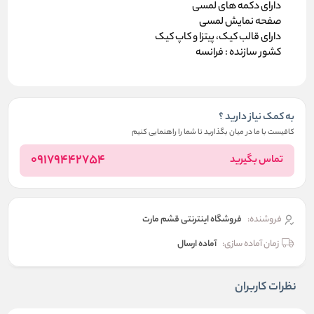
دارای دکمه های لمسی
صفحه نمایش لمسی
دارای قالب کیک، پیتزا و کاپ کیک
کشور سازنده : فرانسه
به کمک نیاز دارید ؟
کافیست با ما در میان بگذارید تا شما را راهنمایی کنیم
09179442754
تماس بگیرید
فروشنده:
فروشگاه اینترنتی قشم مارت
زمان آماده سازی:
آماده ارسال
نظرات کاربران