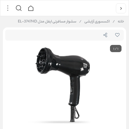
خانه
/
اکسسوری آرایشی
/
سشوار مسافرتی ایفل مدل EL-3747HD
1
/
1