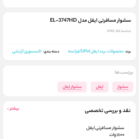
سشوار مسافرتی ایفل مدل EL-3747HD
شناسه کالا:
6985
محصولات برند ایفل Eiffel فرانسه
اکسسوری آرایشی
برند:
دسته بندی:
برچسب ها
سشوار
ایفل
سشوار ایفل
بیشتر
نقد و بررسی تخصصی
سشوار مسافرتی ایفل
1800 وات