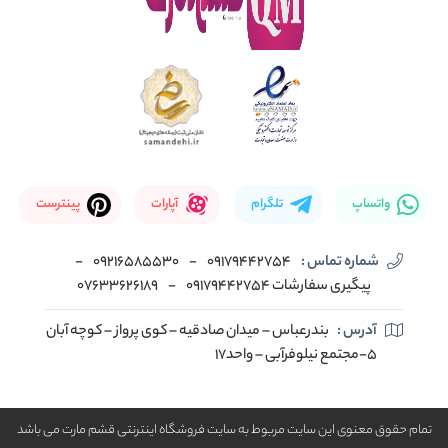
واتساپ
تلگرام
آپارات
پینترست
شماره تماس :
09179442754
-
09216585530
-
پیگیری سفارشات 09179442754
-
07633626189
آدرس :
بندرعباس – میدان صادقیه – کوی پرواز – کوچه آبان
5-مجتمع نیلوفرآبی – واحد17
تمام حقوق معنوی این سایت مربوط به سایت فروشگاه اینترنتی قشم مارت می باشد