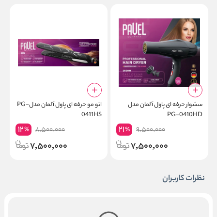
سشوار حرفه ای پاول آلمان مدل
اتو مو حرفه ای پاول آلمان مدلPG-
0411HS
PG-0410HD
12
21
8,500,000
9,500,000
%
%
7,500,000
7,500,000
نظرات کاربران