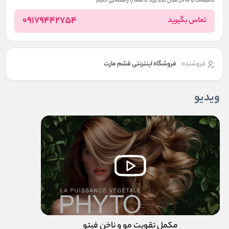
کافیست با ما در میان بگذارید تا شما را راهنمایی کنیم
09179442754
تماس بگیرید
فروشنده:
فروشگاه اینترنتی قشم مارت
ویدیو
مکمل تقویت مو و ناخن فیتو