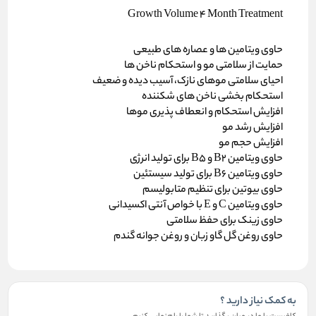
Growth Volume 4 Month Treatment
حاوی ویتامین ها و عصاره های طبیعی
حمایت از سلامتی مو و استحکام ناخن ها
احیای سلامتی موهای نازک، آسیب دیده و ضعیف
استحکام بخشی ناخن های شکننده
افزایش استحکام و انعطاف پذیری موها
افزایش رشد مو
افزایش حجم مو
حاوی ویتامین B2 و B5 برای تولید انرژی
حاوی ویتامین B6 برای تولید سیستئین
حاوی بیوتین برای تنظیم متابولیسم
حاوی ویتامین C و E با خواص آنتی اکسیدانی
حاوی زینک برای حفظ سلامتی
حاوی روغن گل گاو زبان و روغن جوانه گندم
به کمک نیاز دارید ؟