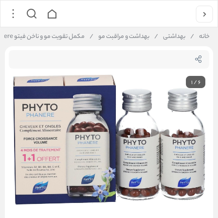
خانه
/
بهداشتی
/
بهداشت و مراقبت مو
/
مکمل تقویت مو و ناخن فیتو Phyto Phanere تعداد 240 عدد
1
/
6