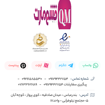
واتساپ
تلگرام
آپارات
پینترست
شماره تماس :
09179442754
-
09216585530
-
پیگیری سفارشات 09179442754
-
07633626189
آدرس :
بندرعباس – میدان صادقیه – کوی پرواز – کوچه آبان
5-مجتمع نیلوفرآبی – واحد17