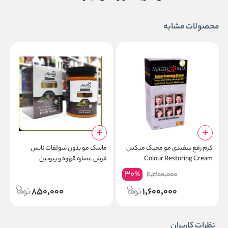
محصولات مشابه
کرم رفع سفیدی مو مجیک میکس
ماسک مو بدون سولفات نایس
ا
Colour Restoring Cream
فرش عصاره قهوه و بیوتین
%
e
NiceFresh Hair Mask Coffee
30
2,300,000
%
y
Biotin
850,000
1,600,000
نظرات کاربران