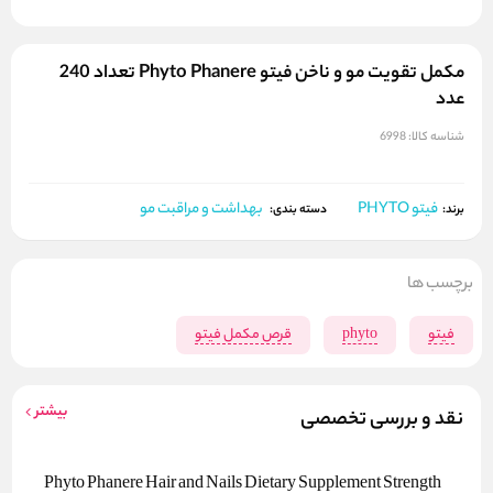
مکمل تقویت مو و ناخن فیتو Phyto Phanere تعداد 240
عدد
شناسه کالا:
6998
فیتو PHYTO
بهداشت و مراقبت مو
برند:
دسته بندی:
برچسب ها
فیتو
phyto
قرص مکمل فیتو
بیشتر
نقد و بررسی تخصصی
Phyto Phanere Hair and Nails Dietary Supplement Strength