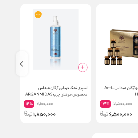
سرم ضد ریزش مو آرگان میداس Anti-
اسپری نمک دریایی آرگان میداس
H
مخصوص موهای چرب ARGANMIDAS
استرند ح
Coconut
Sea Salt Spray
12
13
2,100,000
7,500,000
%
%
ng Foam
1,850,000
6,500,000