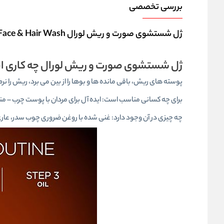
بررسی تخصصی
ژل شستشوی صورت و ریش لورال Loreal Men Expert Beard , Face & Hair Wash
ژل شستشوی صورت و ریش لورال چه کاری ا
پوسته های ریش، باقی مانده ها و بوها را از بین می برد، ریش را نرم
برای چه کسانی مناسب است: ایده آل برای مردان با پوست چرب – من
چه چیزی در آن وجود دارد: غنی شده با روغن ضروری چوب سدر، عاری ا