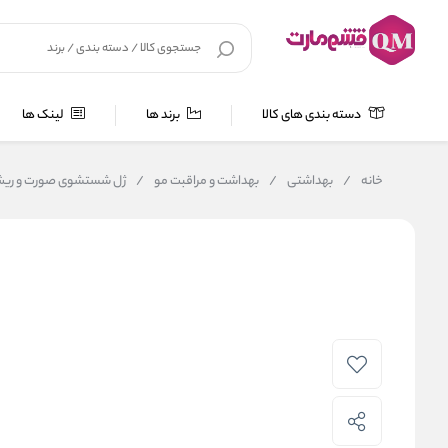
دسته بندی های کالا
برند ها
لینک ها
خانه
/
بهداشتی
/
بهداشت و مراقبت مو
/
ژل شستشوی صورت و ریش لورال  Beard , Face & Hair Wash