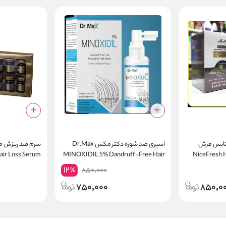
نایس فرش
اسپری ضد شوره دکتر مکس Dr.Max
وه و بیوتین NiceFresh Hair
MINOXIDIL 5% Dandruff-Free Hair
air Loss Serum
Innovative Hair Spray
12
850,000
%
750,000
850,0