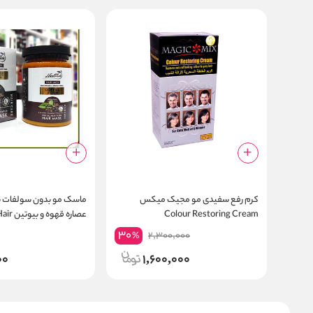
کرم رفع سفیدی مو مجیک میکس
ماسک مو بدون سولفات 
Colour Restoring Cream
عصاره قه
Mask Coffee Biotin
30
2,300,000
%
00
1,600,000