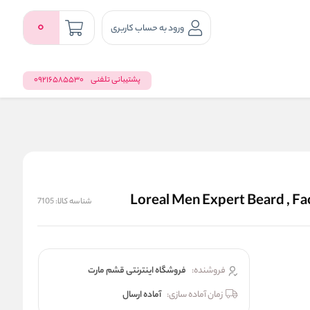
0
ورود به حساب کاربری
پشتیبانی تلفنی
09216585530
شناسه کالا:
7105
فروشنده:
فروشگاه اینترنتی قشم مارت
زمان آماده سازی:
آماده ارسال