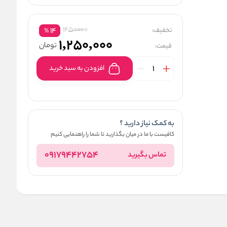
1450000
تخفیف:
14
%
1,250,000
تومان
قیمت:
افزودن به سبد خرید
به کمک نیاز دارید ؟
کافیست با ما در میان بگذارید تا شما را راهنمایی کنیم
09179442754
تماس بگیرید