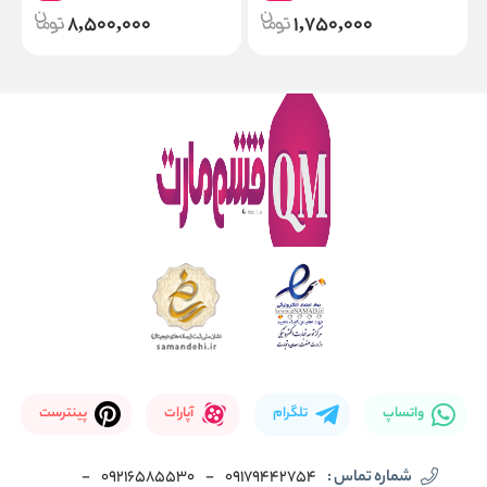
8,500,000
1,750,000
واتساپ
تلگرام
آپارات
پینترست
شماره تماس :
09179442754
-
09216585530
-