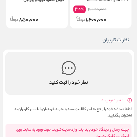
Colour Restoring Cream
فرش عصاره قهوه و بیوتین
%
e
NiceFresh Hair Mask Coffee
30
2,300,000
%
y
Biotin
850,000
1,600,000
نظرات کاربران
نظر خود را ثبت کنید
امتیاز کنونی : 0
لطفا دیدگاه خود را راجع به این کالا بنویسید و تجربه خریدتان را با سایر کاربران به
اشتراک بگذارید.
جهت ارسال و دیدگاه خود باید ابتدا وارد سایت شوید. جهت ورود به سایت روی
لینک زیر کلیک نمایید.