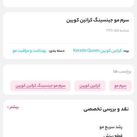
سرم مو جینسینگ کراتین کویین
شناسه کالا:
7170
کراتین کویین Keratin Queen
بهداشت و مراقبت مو
برند:
دسته بندی:
برچسب ها
سرم مو
کراتین کویین
سرم مو جینسینگ کراتین کویین
بیشتر
نقد و بررسی تخصصی
رشد سریع مو
قطع ریزش