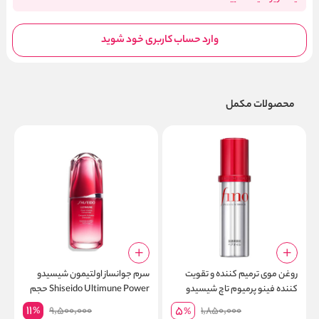
وارد حساب کاربری خود شوید
محصولات مکمل
روغن موی ترمیم کننده و تقویت
سرم جوانساز اولتیمون شیسیدو
ض
کننده فینو پرمیوم تاچ شیسیدو
Shiseido Ultimune Power حجم
Shiseido
50 میلی لیتر
11
5
9,500,000
1,850,000
%
%