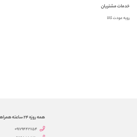
خدمات مشتریان
رویه عودت کالا
همه روزه 24 ساعته همراهتیم
09179442754