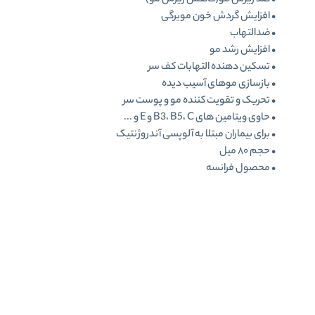
• ضد ریزش مو(کاهش ریزش مو)
• افزایش گردش خون مویرگی
• ضدالتهاب
• افزایش رشد مو
• تسکین دهنده التهابات کف سر
• بازسازی موهای آسیب دیده
• تحریک و تقویت کننده مو و پوست سر
• حاوی ویتامین های B3، B5، C و E و ...
• برای بیماران مبتلا به آلوپسی آندروژنتیک
• حجم ۸۰ میل
• محصول فرانسه