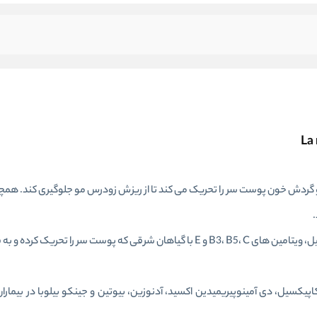
گردش خون پوست سر را تحریک می کند تا از ریزش زودرس مو جلوگیری کند. همچنی
حاوی سلول های بنیادی سیب، بیوتین، تریکوژن، بایکاپیل، پروکاپیل، ویتامین های B3، B5، C و E با گیاهان شرقی که پوس
نین حاوی اولئانولیک اسید، آپیژنین، بیوتینیل، تری پپتید-1، کاپیکسیل، دی آمینوپیریمیدین اکسید، آدنوزین، بیوتین و جینکو بیلوبا