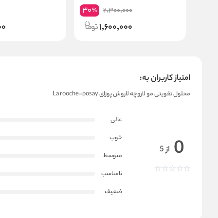
Mask Coffee Biotin
30
2,300,000
%
00
1,600,000
امتیاز کاربران به:
محلول تقویتی مو لاروچه لاروش پوزای La rooche-posay
عالی
خوب
0
از 5
متوسط
نامناسب
ضعیف