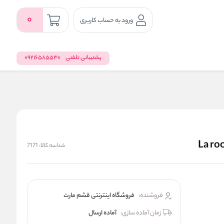
0
ورود به حساب کاربری
پشتیبانی تلفنی
09216585530
شناسه کالا:
7171
فروشنده:
فروشگاه اینترنتی قشم مارت
زمان آماده سازی:
آماده ارسال