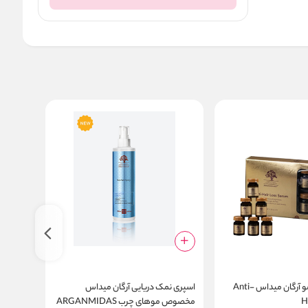
سرم ضد ریزش مو آرگان میداس Anti-
اسپری نمک دریایی آرگان میداس
H
مخصوص موهای چرب ARGANMIDAS
استرند ح